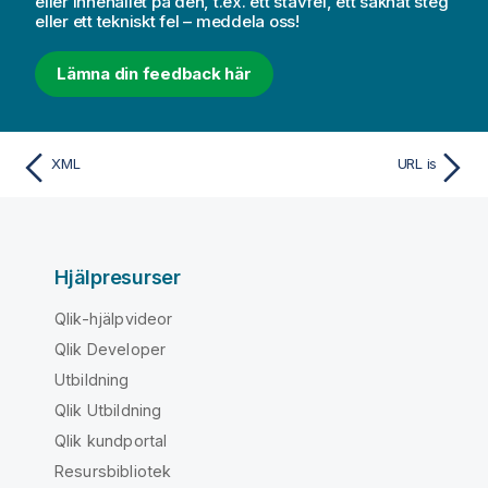
eller innehållet på den, t.ex. ett stavfel, ett saknat steg
eller ett tekniskt fel – meddela oss!
Lämna din feedback här
XML
URL is
Hjälpresurser
Qlik-hjälpvideor
Qlik Developer
Utbildning
Qlik Utbildning
Qlik kundportal
Resursbibliotek