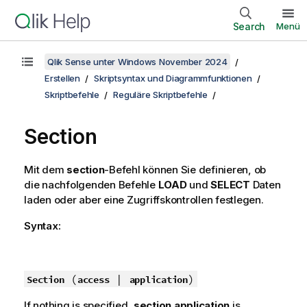
Search
Menü
Qlik Sense unter Windows November 2024
Erstellen
Skriptsyntax und Diagrammfunktionen
Skriptbefehle
Reguläre Skriptbefehle
Section
Mit dem
section
-Befehl können Sie definieren, ob
die nachfolgenden Befehle
LOAD
und
SELECT
Daten
laden oder aber eine Zugriffskontrollen festlegen.
Syntax:
(
|
)
Section
access
application
If nothing is specified,
section application
is