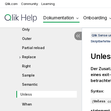
Mapping
Qlik.com
Community
Learning
Merge
Dokumentation
Onboarding
NoConcatenate
Only
Qlik Sense 
Outer
Skriptbefehle
Partial reload
Unles
Replace
Right
Der Zusat
eines exit
Sample
betrachte
Semantic
Syntax:
Unless
Unless
(
c
When
statement