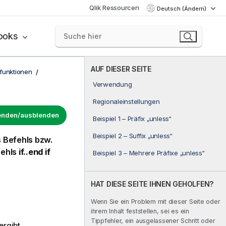
Qlik Ressourcen
Deutsch (Ändern)
ooks
AUF DIESER SEITE
funktionen
Verwendung
Regionaleinstellungen
lenden/ausblenden
Beispiel 1 – Präfix „unless“
Beispiel 2 – Suffix „unless“
s Befehls bzw.
fehls
if..end if
Beispiel 3 – Mehrere Präfixe „unless“
HAT DIESE SEITE IHNEN GEHOLFEN?
Wenn Sie ein Problem mit dieser Seite oder
ihrem Inhalt feststellen, sei es ein
Tippfehler, ein ausgelassener Schritt oder
ergibt.