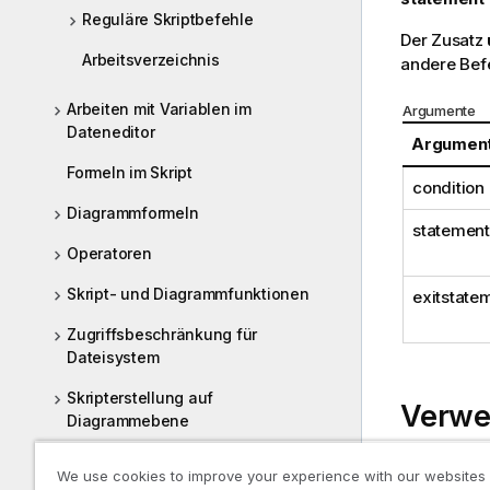
Reguläre Skriptbefehle
Der Zusatz
Arbeitsverzeichnis
andere Befe
Arbeiten mit Variablen im
Argumente
Dateneditor
Argumen
Formeln im Skript
condition
Diagrammformeln
statement
Operatoren
Skript- und Diagrammfunktionen
exitstate
Zugriffsbeschränkung für
Dateisystem
Skripterstellung auf
Verw
Diagrammebene
QlikView-Funktionen und -Befehle,
Der Befehl
We use cookies to improve your experience with our websites
die in Qlik Sense nicht unterstützt