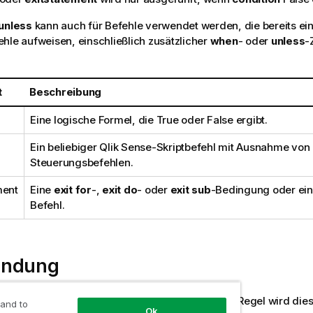
unless
kann auch für Befehle verwendet werden, die bereits ei
hle aufweisen, einschließlich zusätzlicher
when
- oder
unless
-
t
Beschreibung
Eine logische Formel, die
True
oder
False
ergibt.
Ein beliebiger
Qlik Sense
-Skriptbefehl mit Ausnahme von
Steuerungsbefehlen.
ment
Eine
exit for
-,
exit do
- oder
exit sub
-Bedingung oder ei
Befehl.
endung
gibt einen booleschen Wert zurück. In der Regel wird dies
Unless
 and to
Ok