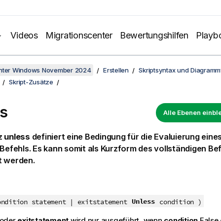
Videos
Migrationscenter
Bewertungshilfen
Playb
unter Windows November 2024
Erstellen
Skriptsyntax und Diagramm
Skript-Zusätze
s
Alle Ebenen einb
z
unless
definiert eine Bedingung für die Evaluierung eine
-Befehls. Es kann somit als Kurzform des vollständigen Be
t werden.
Unless
ondition statement | exitstatement
condition )
oder
exitstatement
wird nur ausgeführt, wenn
condition
False