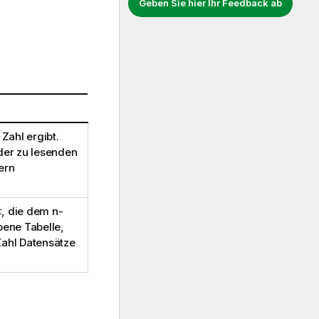
Geben Sie hier Ihr Feedback ab
Zahl ergibt.
der zu lesenden
ern
t
, die dem n-
bene Tabelle,
Zahl Datensätze