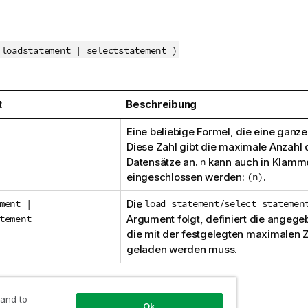
 loadstatement | selectstatement )
t
Beschreibung
Eine beliebige Formel, die eine ganze 
Diese Zahl gibt die maximale Anzahl 
Datensätze an.
n
kann auch in Klamm
eingeschlossen werden:
(n)
.
ment |
Die
load statement/select statemen
tement
Argument folgt, definiert die angege
die mit der festgelegten maximalen 
geladen werden muss.
 and to
Ok