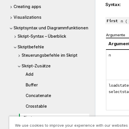
Syntax:
Creating apps
Visualizations
First
n (
Skriptsyntax und Diagrammfunktionen
Argumente
Skript-Syntax – Überblick
Argumen
Skriptbefehle
n
Steuerungsbefehle im Skript
Skript-Zusätze
Add
Buffer
loadstate
selectsta
Concatenate
Crosstable
First
We use cookies to improve your experience with our websites