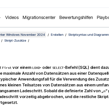
Videos
Migrationscenter
Bewertungshilfen
Playb
unter Windows November 2024
Erstellen
Skriptsyntax und Diagramm
Skript-Zusätze
z
vor einem
- oder
-Befehl (SQL) dient dazu
First
LOAD
SELECT
e maximale Anzahl von Datensätzen aus einer Datenquell
n typischer Anwendungsfall für die Verwendung des Zusat
ines kleinen Teilsatzes von Datensätzen aus einem umfa
angsamen Ladeschritt. Sobald die definierte Zahl von „
“
n
adeschritt vorzeitig abgebrochen, und die restliche Skrip
rtgesetzt.