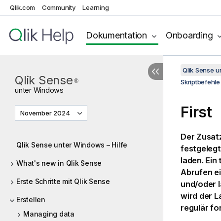
Qlik.com
Community
Learning
Dokumentation
Onboarding
Qlik Sense 
Qlik Sense
®
Skriptbefehle
unter
Windows
First
November 2024
Der Zusat
Qlik Sense unter Windows – Hilfe
festgelegt
laden. Ei
What's new in Qlik Sense
Abrufen e
Erste Schritte mit Qlik Sense
und/oder l
wird der L
Erstellen
regulär fo
Managing data