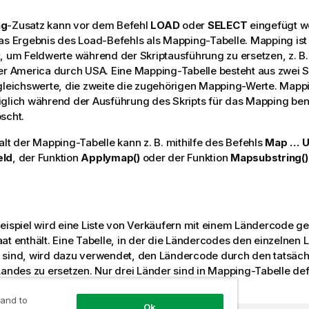
ng
-Zusatz kann vor dem Befehl
LOAD
oder
SELECT
eingefügt w
as Ergebnis des Load-Befehls als Mapping-Tabelle. Mapping is
, um Feldwerte während der Skriptausführung zu ersetzen, z. B
er America durch USA. Eine Mapping-Tabelle besteht aus zwei Sp
gleichswerte, die zweite die zugehörigen Mapping-Werte. Mapp
iglich während der Ausführung des Skripts für das Mapping be
scht.
alt der Mapping-Tabelle kann z. B. mithilfe des Befehls
Map … U
eld
, der Funktion
Applymap()
oder der Funktion
Mapsubstring()
eispiel wird eine Liste von Verkäufern mit einem Ländercode g
at enthält. Eine Tabelle, in der die Ländercodes den einzelnen 
 sind, wird dazu verwendet, den Ländercode durch den tatsäc
Landes zu ersetzen. Nur drei Länder sind in Mapping-Tabelle def
s sind
'Rest of the world'
zugeordnet.
 and to
Ok