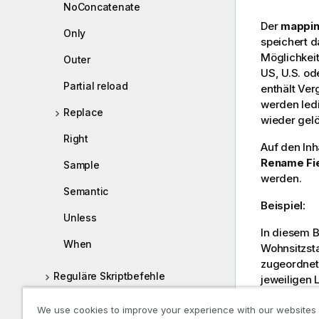
NoConcatenate
Der
mappi
Only
speichert d
Möglichkeit
Outer
US, U.S. od
Partial reload
enthält Ver
werden led
Replace
wieder gelö
Right
Auf den Inh
Rename Fi
Sample
werden.
Semantic
Beispiel:
Unless
In diesem B
When
Wohnsitzsta
zugeordnet
Reguläre Skriptbefehle
jeweiligen 
Ländercode
Arbeitsverzeichnis
We use cookies to improve your experience with our websites