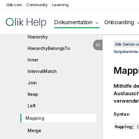
Crosstable
Qlik.com
Community
Learning
First
Dokumentation
Onboarding
Generic
Hierarchy
Qlik Sense 
HierarchyBelongsTo
Skriptbefehle
Inner
Mapp
IntervalMatch
Join
Mithilfe d
Austausch
Keep
verwendet
Left
Syntax:
Mapping
Mapping
(
lo
Merge