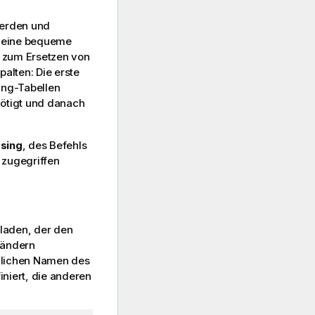
erden und
t eine bequeme
. zum Ersetzen von
alten: Die erste
ing-Tabellen
nötigt und danach
sing
, des Befehls
zugegriffen
eladen, der den
Ländern
hlichen Namen des
iniert, die anderen