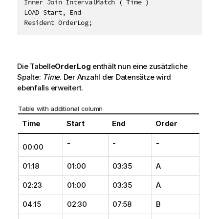
Inner Join IntervalMatch ( Time ) 

LOAD Start, End

Resident OrderLog;
Die Tabelle
OrderLog
enthält nun eine zusätzliche
Spalte:
Time
. Der Anzahl der Datensätze wird
ebenfalls erweitert.
Table with additional column
Time
Start
End
Order
-
-
-
00:00
01:18
01:00
03:35
A
02:23
01:00
03:35
A
04:15
02:30
07:58
B