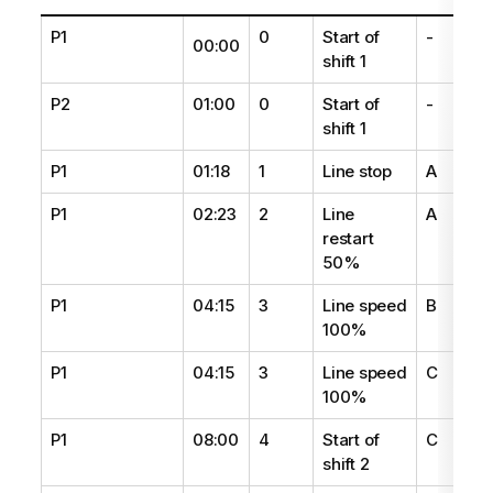
P1
0
Start of
-
00:00
shift 1
P2
01:00
0
Start of
-
shift 1
P1
01:18
1
Line stop
A
P1
02:23
2
Line
A
restart
50%
P1
04:15
3
Line speed
B
100%
P1
04:15
3
Line speed
C
100%
P1
08:00
4
Start of
C
shift 2