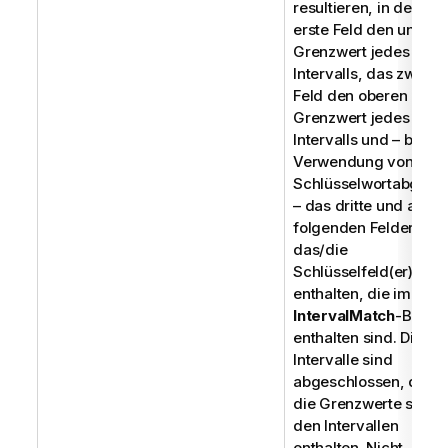
resultieren, in der das
erste Feld den untere
Grenzwert jedes
Intervalls, das zweite
Feld den oberen
Grenzwert jedes
Intervalls und – bei
Verwendung von
Schlüsselwortabgleic
– das dritte und alle
folgenden Felder
das/die
Schlüsselfeld(er)
enthalten, die im
IntervalMatch
-Befehl
enthalten sind. Die
Intervalle sind
abgeschlossen, d. h.
die Grenzwerte sind i
den Intervallen
enthalten. Nicht