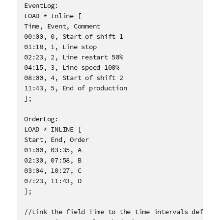
EventLog:

LOAD * Inline [

Time, Event, Comment

00:00, 0, Start of shift 1

01:18, 1, Line stop

02:23, 2, Line restart 50%

04:15, 3, Line speed 100%

08:00, 4, Start of shift 2

11:43, 5, End of production

];

OrderLog:

LOAD * INLINE [

Start, End, Order

01:00, 03:35, A

02:30, 07:58, B

03:04, 10:27, C

07:23, 11:43, D

];

//Link the field Time to the time intervals defined 