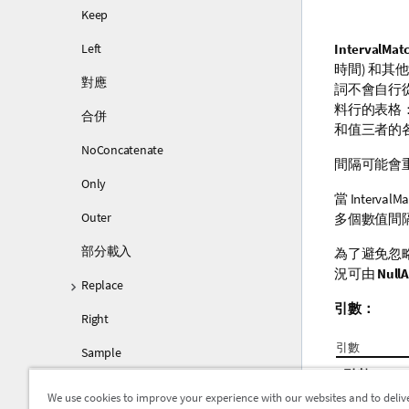
Keep
Left
IntervalMat
時間) 和
對應
詞不會自行
料行的表格
合併
和值三者的
NoConcatenate
間隔可能會
Only
當
IntervalM
Outer
多個數值間
部分載入
為了避免忽
況可由
NullA
Replace
引數：
Right
引數
Sample
引數
Semantic
We use cookies to improve your experience with our websites and to deliv