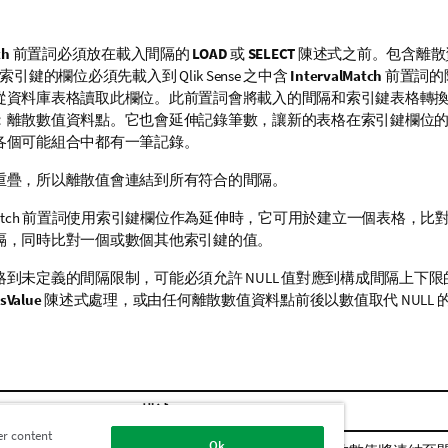
ch
前置詞必須放在載入間隔的
LOAD
或
SELECT
陳述式之前。包含離散資
其他索引鍵的欄位必須先載入到
Qlik Sense
之中含
IntervalMatch
前置詞的
從資料庫表格讀取此欄位。此前置詞會將載入的間隔和索引鍵表格轉
：離散數值資料點。它也會延伸記錄筆數，讓新的表格在索引鍵欄位
各個可能組合中都有一筆記錄。
重疊，所以離散值會連結到所有符合的間隔。
atch
前置詞使用索引鍵欄位作為延伸時，它可用於建立一個表格，比
隔，同時比對一個或數個其他索引鍵的值。
略到未定義的間隔限制，可能必須允許
NULL
值對應到構成間隔上下限
sValue
陳述式處理，或由任何離散數值資料點前後以數值取代
NULL
描述
er content
Ok