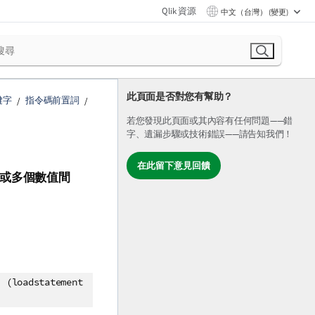
Qlik 資源
中文（台灣） (變更)
此頁面是否對您有幫助？
鍵字
指令碼前置詞
若您發現此頁面或其內容有任何問題——錯
字、遺漏步驟或技術錯誤——請告知我們！
在此留下意見回饋
或多個數值間
)
(loadstatement