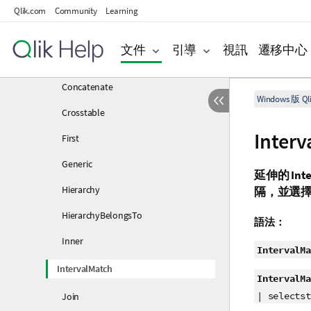
Qlik.com
Community
Learning
指令碼前置詞
Add
文件
引導
視訊
遷移中心
Buffer
Concatenate
Windows 版 Qli
Crosstable
Interv
First
Generic
延伸的
Int
Hierarchy
隔，並選
HierarchyBelongsTo
語法：
Inner
IntervalMa
IntervalMatch
IntervalMa
| selectst
Join