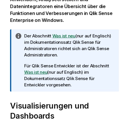
Datenintegratoren eine Übersicht über die
Funktionen und Verbesserungen in
Qlik Sense
Enterprise on Windows
.
I
Der Abschnitt
Was ist neu
(nur auf Englisch)
n
im Dokumentationssatz
Qlik Sense
für
f
Administratoren richtet sich an
Qlik Sense
o
Administratoren.
r
Für
Qlik Sense
Entwickler ist der Abschnitt
m
Was ist neu
(nur auf Englisch)
im
a
Dokumentationssatz
Qlik Sense
für
t
Entwickler vorgesehen.
i
o
n
Visualisierungen und
s
h
Dashboards
i
n