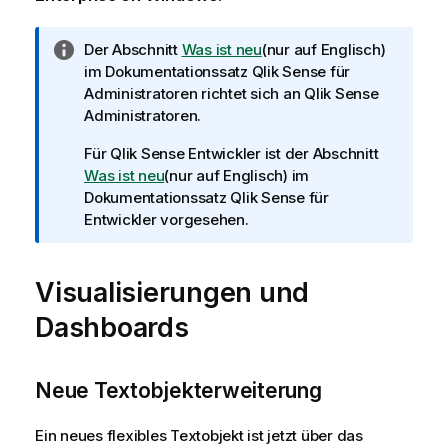
I
Der Abschnitt
Was ist neu
(nur auf Englisch)
n
im Dokumentationssatz
Qlik Sense
für
f
Administratoren richtet sich an
Qlik Sense
o
Administratoren.
r
Für
Qlik Sense
Entwickler ist der Abschnitt
m
Was ist neu
(nur auf Englisch)
im
a
Dokumentationssatz
Qlik Sense
für
t
Entwickler vorgesehen.
i
o
n
Visualisierungen und
s
h
Dashboards
i
n
w
Neue Textobjekterweiterung
e
i
Ein neues flexibles Textobjekt ist jetzt über das
s