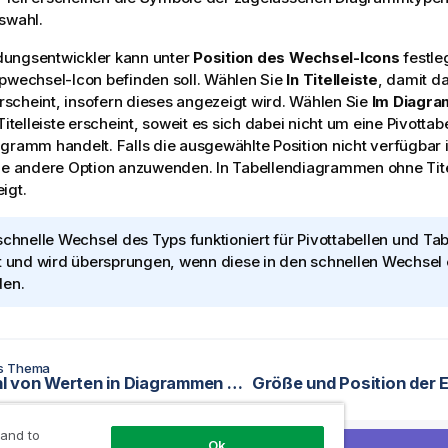
swahl.
ungsentwickler kann unter
Position des Wechsel-Icons
festle
pwechsel-Icon befinden soll. Wählen Sie
In Titelleiste
, damit da
 erscheint, insofern dieses angezeigt wird. Wählen Sie
Im Diagr
Titelleiste erscheint, soweit es sich dabei nicht um eine Pivottab
gramm handelt. Falls die ausgewählte Position nicht verfügbar i
ie andere Option anzuwenden. In Tabellendiagrammen ohne Titel
igt.
schnelle Wechsel des Typs funktioniert für Pivottabellen und 
t und wird übersprungen, wenn diese in den schnellen Wechsel
en.
es Thema
Auswahl von Werten in Diagrammen und Tabellen
 and to
Ok