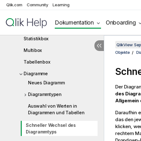
Qlik.com
Community
Learning
Quick Chart Wizard
Objekte
Dokumentation
Onboarding
Listbox
Statistikbox
QlikView Se
Multibox
Objekte
D
Tabellenbox
Schne
Diagramme
Neues Diagramm
Der Diagra
des Diagr
Diagrammtypen
Allgemein
Auswahl von Werten in
Daraufhin e
Diagrammen und Tabellen
das den je
Schneller Wechsel des
klicken, w
Diagrammtyps
rechtem Ma
Dropdown-P