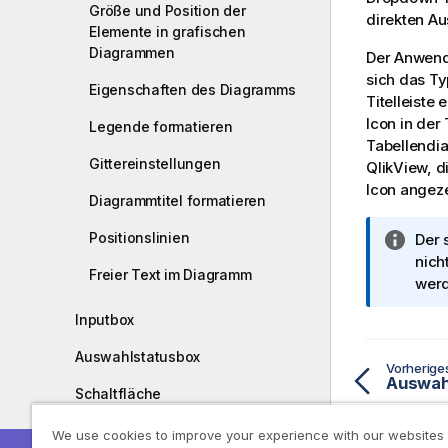
Größe und Position der
direkten Au
Elemente in grafischen
Diagrammen
Der Anwend
sich das Ty
Eigenschaften des Diagramms
Titelleiste
Icon in der 
Legende formatieren
Tabellendia
Gittereinstellungen
QlikView, d
Icon angeze
Diagrammtitel formatieren
Positionslinien
I
Der 
n
nich
Freier Text im Diagramm
f
werd
o
Inputbox
r
m
Auswahlstatusbox
Vorherig
a
t
Schaltfläche
i
Textobjekt
We use cookies to improve your experience with our websites
o