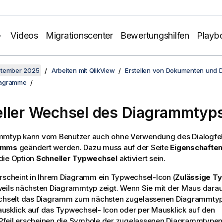
Videos
Migrationscenter
Bewertungshilfen
Playb
ptember 2025
Arbeiten mit QlikView
Erstellen von Dokumenten und
iagramme
ller Wechsel des Diagrammtyp
mmtyp kann vom Benutzer auch ohne Verwendung des Dialogfe
amms
geändert werden. Dazu muss auf der Seite
Eigenschafte
die Option
Schneller Typwechsel
aktiviert sein.
rscheint in Ihrem Diagramm ein Typwechsel-Icon (
Zulässige T
weils nächsten Diagrammtyp zeigt. Wenn Sie mit der Maus dara
echselt das Diagramm zum nächsten zugelassenen Diagrammtyp
usklick auf das Typwechsel- Icon oder per Mausklick auf den
feil erscheinen die Symbole der zugelassenen Diagrammtypen