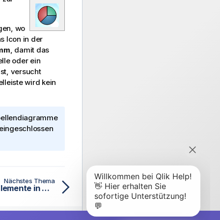
gen, wo
s Icon in der
amm
, damit das
elle oder ein
st, versucht
leiste wird kein
Tabellendiagramme
 eingeschlossen
Nächstes Thema
Größe und Position der Elemente in grafischen Diagrammen