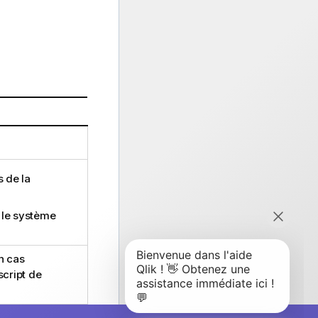
s de la
 le système
n cas
script de
sion, la valeur