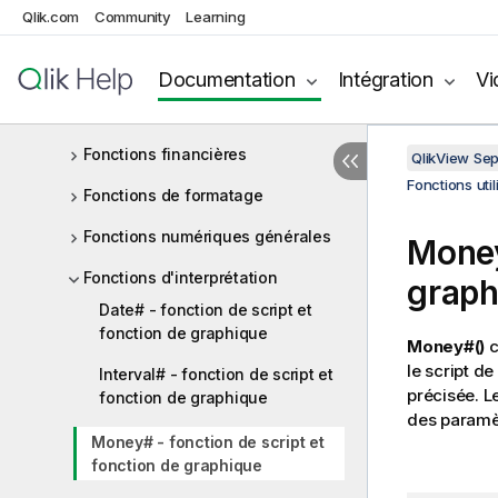
Fonctions exponentielles et
Qlik.com
Community
Learning
logarithmiques
Fonctions de champ
Documentation
Intégration
Vi
Fonctions de fichier
Fonctions financières
QlikView Se
Fonctions uti
Fonctions de formatage
Fonctions numériques générales
Money
Fonctions d'interprétation
graph
Date# - fonction de script et
fonction de graphique
Money#()
c
le script d
Interval# - fonction de script et
précisée. L
fonction de graphique
des paramèt
Money# - fonction de script et
fonction de graphique