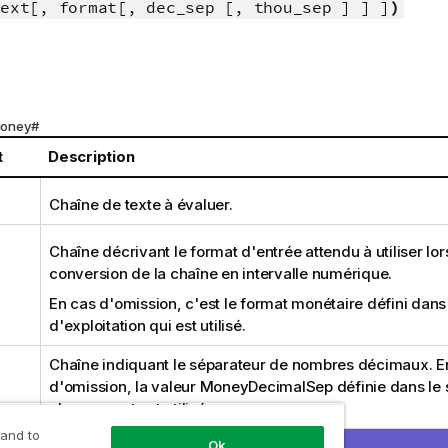
ext[, format[, dec_sep [, thou_sep ] ] ]
)
Money#
t
Description
Chaîne de texte à évaluer.
Chaîne décrivant le format d'entrée attendu à utiliser lor
conversion de la chaîne en intervalle numérique.
En cas d'omission, c'est le format monétaire défini dans
d'exploitation qui est utilisé.
Chaîne indiquant le séparateur de nombres décimaux. E
d'omission, la valeur MoneyDecimalSep définie dans le 
chargement est utilisée.
 and to
Ok
Chaîne indiquant le séparateur de milliers. En cas d'omis