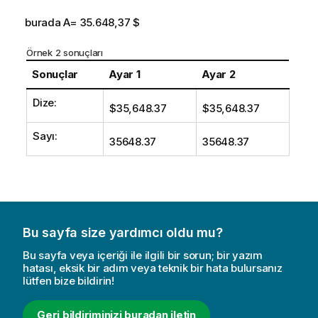
burada A= 35.648,37 $
Örnek 2 sonuçları
Sonuçlar
Ayar 1
Ayar 2
Dize:
$35,648.37
$35,648.37
Sayı:
35648.37
35648.37
Bu sayfa size yardımcı oldu mu?
Bu sayfa veya içeriği ile ilgili bir sorun; bir yazım
hatası, eksik bir adım veya teknik bir hata bulursanız
lütfen bize bildirin!
Geri bildiriminizi buradan iletin