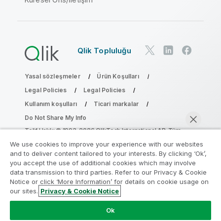
Qlik Topluluğu
Yasal sözleşmeler
Ürün Koşulları
Legal Policies
Legal Policies
Kullanım koşulları
Ticari markalar
Do Not Share My Info
Telif Hakkı © 1993-2026 QlikTech International AB. Tüm
hakları saklıdır.
We use cookies to improve your experience with our websites
and to deliver content tailored to your interests. By clicking ‘Ok’,
you accept the use of additional cookies which may involve
data transmission to third parties. Refer to our Privacy & Cookie
Analiz Modernleştirme Programına katılın
Notice or click ‘More Information’ for details on cookie usage on
our sites.
Privacy & Cookie Notice
Analiz Modernleştirme Programı ile değerli QlikView
Şimdi sohbet et
uygulamalarınızı ödün vermeden modernleştirin.
Bize
Ok
ulaşmak
ve daha fazla bilgi almak için buraya tıklayın: