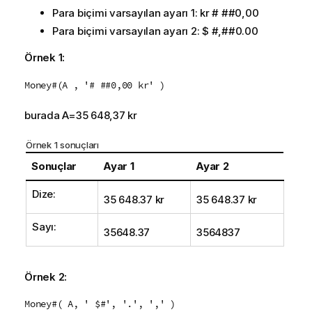
Para biçimi varsayılan ayarı 1:
kr # ##0,00
Para biçimi varsayılan ayarı 2:
$ #,##0.00
Örnek 1:
Money#(A , '# ##0,00 kr' )
burada A=35 648,37 kr
Örnek 1 sonuçları
Sonuçlar
Ayar 1
Ayar 2
Dize:
35 648.37 kr
35 648.37 kr
Sayı:
35648.37
3564837
Örnek 2:
Money#( A, ' $#', '.', ',' )