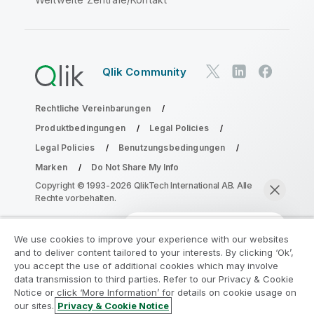
Qlik Community
Rechtliche Vereinbarungen
Produktbedingungen
Legal Policies
Legal Policies
Benutzungsbedingungen
Marken
Do Not Share My Info
Copyright © 1993-2026 QlikTech International AB. Alle
Rechte vorbehalten.
We use cookies to improve your experience with our websites
Nehmen Sie am Analyse-
and to deliver content tailored to your interests. By clicking ‘Ok’,
Modernisierungsprogramm teil
you accept the use of additional cookies which may involve
data transmission to third parties. Refer to our Privacy & Cookie
Notice or click ‘More Information’ for details on cookie usage on
Modernisieren Sie mit dem Analyse-
our sites.
Privacy & Cookie Notice
Modernisierungsprogramm, ohne Ihre wertvollen
Jetzt chatten