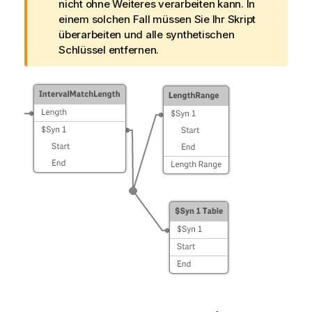
h
nicht ohne Weiteres verarbeiten kann. In
i
einem solchen Fall müssen Sie Ihr Skript
n
überarbeiten und alle synthetischen
w
Schlüssel entfernen.
e
i
s