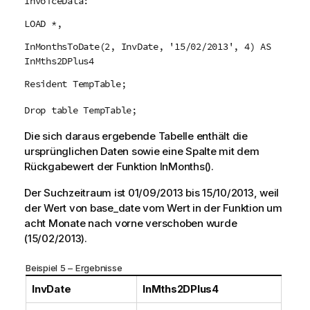
InvoiceData:
LOAD *,
InMonthsToDate(2, InvDate, '15/02/2013', 4) AS
InMths2DPlus4
Resident TempTable;
Drop table TempTable;
Die sich daraus ergebende Tabelle enthält die
ursprünglichen Daten sowie eine Spalte mit dem
Rückgabewert der Funktion
InMonths()
.
Der Suchzeitraum ist
01/09/2013
bis
15/10/2013
, weil
der Wert von
base_date
vom Wert in der Funktion um
acht Monate nach vorne verschoben wurde
(
15/02/2013
).
Beispiel 5 – Ergebnisse
InvDate
InMths2DPlus4