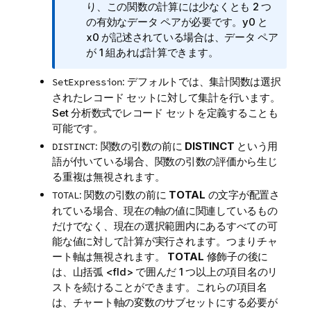
報
り、この関数の計算には少なくとも 2 つ
メ
の有効なデータ ペアが必要です。
y0
と
モ
x0
が記述されている場合は、データ ペア
が 1 組あれば計算できます。
: デフォルトでは、集計関数は選択
SetExpression
されたレコード セットに対して集計を行います。
Set 分析数式でレコード セットを定義することも
可能です。
: 関数の引数の前に
DISTINCT
という用
DISTINCT
語が付いている場合、関数の引数の評価から生じ
る重複は無視されます。
: 関数の引数の前に
TOTAL
の文字が配置さ
TOTAL
れている場合、現在の軸の値に関連しているもの
だけでなく、現在の選択範囲内にあるすべての可
能な値に対して計算が実行されます。つまりチャ
ート軸は無視されます。
TOTAL
修飾子の後に
は、山括弧
<fld>
で囲んだ 1 つ以上の項目名のリ
ストを続けることができます。これらの項目名
は、チャート軸の変数のサブセットにする必要が