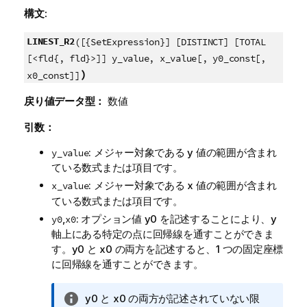
構文:
LINEST_R2
([{SetExpression}] [DISTINCT] [TOTAL
[<fld{, fld}>]] y_value, x_value[, y0_const[,
)
x0_const]]
戻り値データ型：
数値
引数：
: メジャー対象である
y
値の範囲が含まれ
y_value
ている数式または項目です。
: メジャー対象である
x
値の範囲が含まれ
x_value
ている数式または項目です。
,
: オプション値
y0
を記述することにより、y
y0
x0
軸上にある特定の点に回帰線を通すことができま
す。
y0
と
x0
の両方を記述すると、1 つの固定座標
に回帰線を通すことができます。
情
y0
と
x0
の両方が記述されていない限