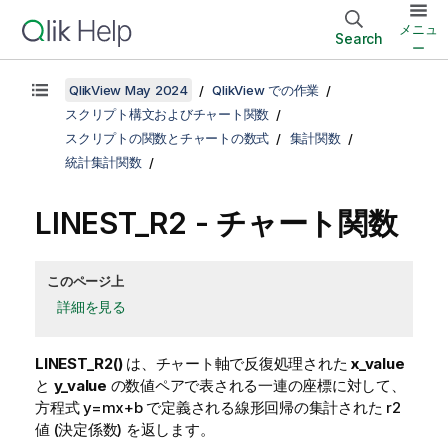
メニュ
Search
ー
QlikView May 2024
QlikView での作業
スクリプト構文およびチャート関数
スクリプトの関数とチャートの数式
集計関数
統計集計関数
LINEST_R2
- チャート関数
このページ上
詳細を見る
LINEST_R2()
は、チャート軸で反復処理された
x_value
と
y_value
の数値ペアで表される一連の座標に対して、
方程式
y=mx+b
で定義される線形回帰の集計された
r2
値 (決定係数) を返します。