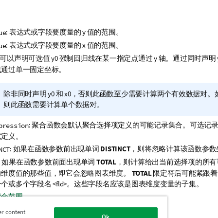
: 表达式或字段要度量的
y
值的范围。
ue
: 表达式或字段要度量的
x
值的范围。
ue
: 可以声明可选值
y0
强制回归线在某一指定点通过 y 轴。通过同时声明
线通过单一固定坐标。
信
除非同时声明
y0
和
x0
，否则此函数至少需要计算两个有效数据对。
息
则此函数需要计算单个数据对。
注
: 聚合函数会默认聚合选择项定义的可能记录集合。可选记
pression
释
式定义。
: 如果在函数参数前出现单词
DISTINCT
，则将忽略计算该函数参数
NCT
: 如果在函数参数前面出现单词
TOTAL
，则计算给出当前选择项的所有
前维度值的那些值，即它会忽略图表维度。
TOTAL
限定符后可能紧跟着
一个或多个字段名
<fld>
。这些字段名应该是图表维度变量的子集。
聚合范围
er content
Ok