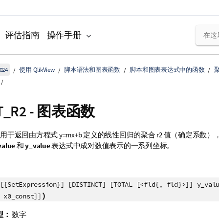
评估指南
操作手册
024
使用 QlikView
脚本语法和图表函数
脚本和图表表达式中的函数
T_R2
- 图表函数
用于返回由方程式
y=mx+b
定义的线性回归的聚合
r2
值（确定系数）
value
和
y_value
表达式中成对数值表示的一系列坐标。
[{SetExpression}] [DISTINCT] [TOTAL [<fld{, fld}>]] y_val
)
 x0_const]]
型：
数字