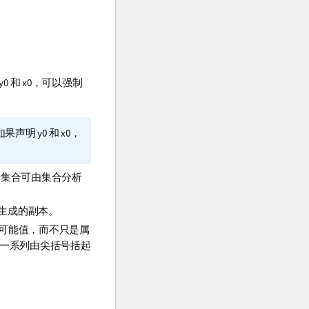
y0
和
x0
，可以强制
如果声明
y0
和
x0
，
录集合可由集合分析
生成的副本。
可能值，而不只是属
一系列由尖括号括起