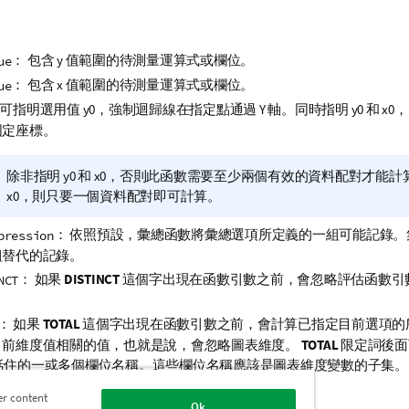
： 包含
y
值範圍的待測量運算式或欄位。
ue
： 包含
x
值範圍的待測量運算式或欄位。
ue
: 可指明選用值
y0
，強制迴歸線在指定點通過 Y 軸。同時指明
y0
和
x0
，
固定座標。
資
除非指明
y0
和
x0
，否則此函數需要至少兩個有效的資料配對才能計
訊
x0
，則只要一個資料配對即可計算。
備
： 依照預設，彙總函數將彙總選項所定義的一組可能記錄。
pression
註
組替代的記錄。
： 如果
DISTINCT
這個字出現在函數引數之前，會忽略評估函數引
NCT
： 如果
TOTAL
這個字出現在函數引數之前，會計算已指定目前選項的
目前維度值相關的值，也就是說，會忽略圖表維度。
TOTAL
限定詞後面
括住的一或多個欄位名稱。這些欄位名稱應該是圖表維度變數的子集。
彙總範圍
er content
Ok