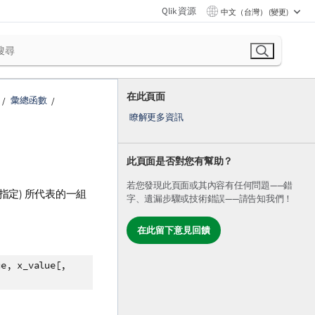
Qlik 資源
中文（台灣） (變更)
在此頁面
彙總函數
瞭解更多資訊
此頁面是否對您有幫助？
若您發現此頁面或其內容有任何問題——錯
指定) 所代表的一組
字、遺漏步驟或技術錯誤——請告知我們！
在此留下意見回饋
ue, x_value[,