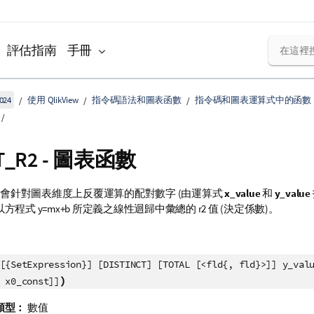
評估指南
手冊
024
使用 QlikView
指令碼語法和圖表函數
指令碼和圖表運算式中的函數
T_R2
- 圖表函數
會針對圖表維度上反覆運算的配對數字 (由運算式
x_value
和
y_value
以方程式
y=mx+b
所定義之線性迴歸中彙總的
r2
值 (決定係數)。
[{SetExpression}] [DISTINCT] [TOTAL [<fld{, fld}>]] y_val
)
 x0_const]]
類型：
數值