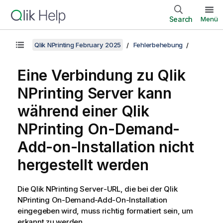
Search
Menü
Qlik NPrinting February 2025
Fehlerbehebung
Eine Verbindung zu
Qlik
NPrinting Server
kann
während einer
Qlik
NPrinting
On-Demand
-
Add-on-Installation nicht
hergestellt werden
Die
Qlik NPrinting Server
-URL, die bei der
Qlik
NPrinting
On-Demand
-Add-On-Installation
eingegeben wird, muss richtig formatiert sein, um
erkannt zu werden.