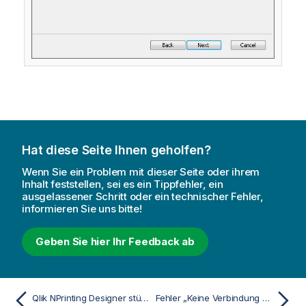
Hat diese Seite Ihnen geholfen?
Wenn Sie ein Problem mit dieser Seite oder ihrem
Inhalt feststellen, sei es ein Tippfehler, ein
ausgelassener Schritt oder ein technischer Fehler,
informieren Sie uns bitte!
Geben Sie hier Ihr Feedback ab
Qlik NPrinting Designer stürzt ab, wenn eine Tabelle in PowerPoint eingefügt wird
Fehler „Keine Verbindung mit dem Qlik NPrinting Server“ wird angezeigt, wenn im QlikView Access Point auf On-Demand geklickt wird