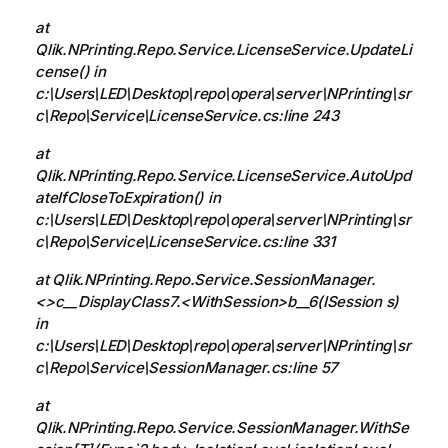
at
Qlik.NPrinting.Repo.Service.LicenseService.UpdateLi
cense() in
c:\Users\LED\Desktop\repo\opera\server\NPrinting\sr
c\Repo\Service\LicenseService.cs:line 243
at
Qlik.NPrinting.Repo.Service.LicenseService.AutoUpd
ateIfCloseToExpiration() in
c:\Users\LED\Desktop\repo\opera\server\NPrinting\sr
c\Repo\Service\LicenseService.cs:line 331
at Qlik.NPrinting.Repo.Service.SessionManager.
<>c__DisplayClass7.<WithSession>b__6(ISession s)
in
c:\Users\LED\Desktop\repo\opera\server\NPrinting\sr
c\Repo\Service\SessionManager.cs:line 57
at
Qlik.NPrinting.Repo.Service.SessionManager.WithSe