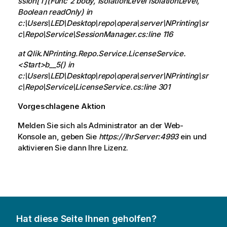
ssion[T](Func`2 body, IsolationLevel isolationLevel,
Boolean readOnly) in
c:\Users\LED\Desktop\repo\opera\server\NPrinting\sr
c\Repo\Service\SessionManager.cs:line 116
at Qlik.NPrinting.Repo.Service.LicenseService.
<Start>b__5() in
c:\Users\LED\Desktop\repo\opera\server\NPrinting\sr
c\Repo\Service\LicenseService.cs:line 301
Vorgeschlagene Aktion
Melden Sie sich als Administrator an der Web-
Konsole an, geben Sie
https://IhrServer:4993
ein und
aktivieren Sie dann Ihre Lizenz.
Hat diese Seite Ihnen geholfen?