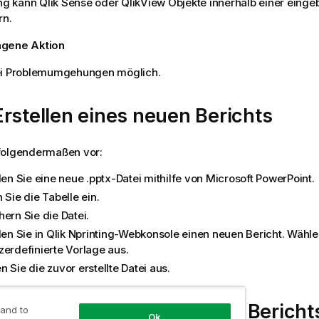
ng
kann
Qlik Sense
oder
QlikView
Objekte innerhalb einer eingeb
rn.
agene Aktion
ei Problemumgehungen möglich.
rstellen eines neuen Berichts
folgendermaßen vor:
llen Sie eine neue
.pptx
-Datei mithilfe von
Microsoft
PowerPoint
.
 Sie die Tabelle ein.
ern Sie die Datei.
len Sie in
Qlik Nprinting-Webkonsole
einen neuen Bericht. Wähle
zerdefinierte Vorlage aus.
 Sie die zuvor erstellte Datei aus.
Ändern eines vorhandenen Bericht
 and to
Ok