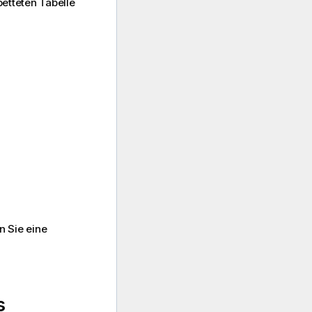
etteten Tabelle
n Sie eine
s