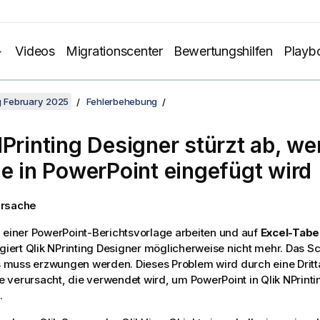
Videos
Migrationscenter
Bewertungshilfen
Playb
ng February 2025
Fehlerbehebung
NPrinting Designer
stürzt ab, we
le in
PowerPoint
eingefügt wird
Ursache
 einer
PowerPoint
-Berichtsvorlage arbeiten und auf
Excel-Tabe
agiert
Qlik NPrinting Designer
möglicherweise nicht mehr. Das Sc
muss erzwungen werden. Dieses Problem wird durch eine Dritta
 verursacht, die verwendet wird, um
PowerPoint
in
Qlik NPrint
.