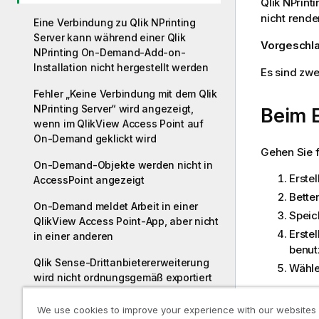
Qlik NPrinti
nicht rende
Eine Verbindung zu Qlik NPrinting
Server kann während einer Qlik
Vorgeschl
NPrinting On-Demand-Add-on-
Installation nicht hergestellt werden
Es sind zw
Fehler „Keine Verbindung mit dem Qlik
NPrinting Server“ wird angezeigt,
Beim E
wenn im QlikView Access Point auf
On-Demand geklickt wird
Gehen Sie 
On-Demand-Objekte werden nicht in
Erste
AccessPoint angezeigt
Betten
On-Demand meldet Arbeit in einer
Speich
QlikView Access Point-App, aber nicht
Erstel
in einer anderen
benut
Qlik Sense-Drittanbietererweiterung
Wählen
wird nicht ordnungsgemäß exportiert
Überprüfen von Verbindungsfehlern
Beim 
We use cookies to improve your experience with our websites
beim Einrichten einer Verbindung mit