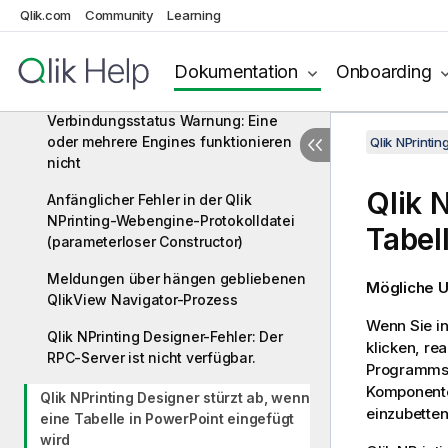
Qlik.com
Community
Learning
Verbindungsstatus wird in Qlik
Nprinting-Webkonsole nicht angezeigt
Dokumentation
Onboarding
Verbindungsstatusfehler
Verbindungsstatus Warnung: Eine
oder mehrere Engines funktionieren
Qlik NPrinti
nicht
Qlik 
Anfänglicher Fehler in der Qlik
NPrinting-Webengine-Protokolldatei
Tabel
(parameterloser Constructor)
Meldungen über hängen gebliebenen
Mögliche 
QlikView Navigator-Prozess
Wenn Sie in
Qlik NPrinting Designer-Fehler: Der
klicken, re
RPC-Server ist nicht verfügbar.
Programms 
Komponente
Qlik NPrinting Designer stürzt ab, wenn
einzubetten
eine Tabelle in PowerPoint eingefügt
wird