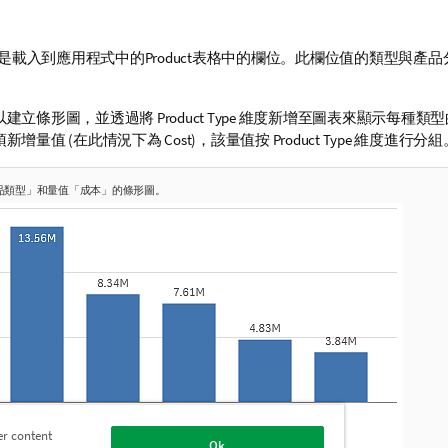
是載入到應用程式中的
Product
表格中的
欄位
。此欄位值的類型與產品
以建立條形圖，並透過將
Product Type
維度新增至圖表來顯示每種類型
須新增
量值
(在此情況下為
Cost
)，該量值按
Product Type
維度進行分組
品類型」和量值「成本」的條形圖。
er content
Ok