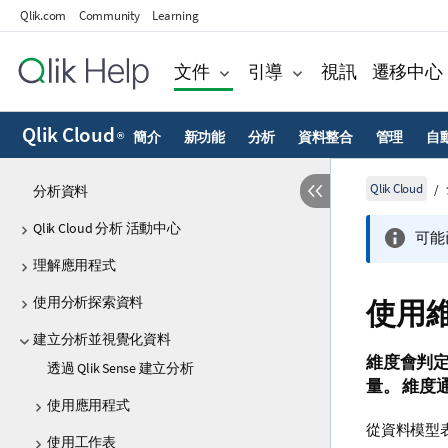
Qlik.com
Community
Learning
文件
引導
視訊
遷移中心
Qlik Cloud
簡介
新功能
分析
資料整合
管理
自
®
Qlik Cloud
分析資料
Qlik Cloud 分析 活動中心
可能
理解應用程式
使用分析探索資料
使用
建立分析並視覺化資料
維度會判
透過 Qlik Sense 建立分析
量。 維度
使用應用程式
從資料模型
使用工作表