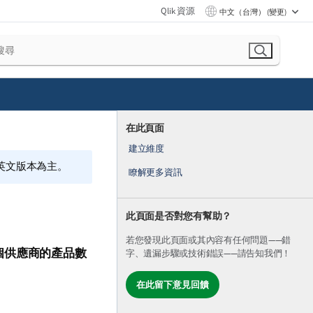
Qlik 資源
中文（台灣） (變更)
在此頁面
建立維度
的英文版本為主。
瞭解更多資訊
此頁面是否對您有幫助？
若您發現此頁面或其內容有任何問題——錯
個供應商的產品數
字、遺漏步驟或技術錯誤——請告知我們！
。
在此留下意見回饋