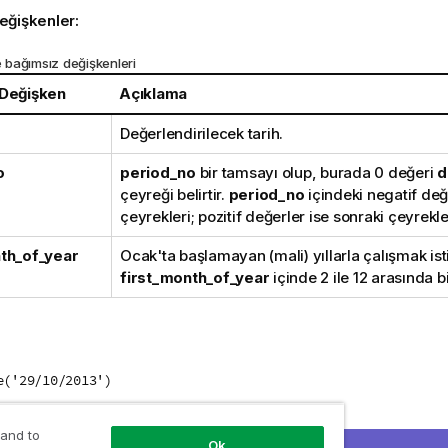
eğişkenler:
bağımsız değişkenleri
 Değişken
Açıklama
Değerlendirilecek tarih.
o
period_no
bir tamsayı olup, burada 0 değeri
d
çeyreği belirtir.
period_no
içindeki negatif değ
çeyrekleri; pozitif değerler ise sonraki çeyrekler
th_of_year
Ocak'ta başlamayan (mali) yıllarla çalışmak ist
first_month_of_year
içinde 2 ile 12 arasında bi
e('29/10/2013')
13
döndürür.
 and to
Ok