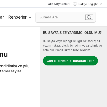
Qlik Kaynakları
Türkçe Değiştir
arı
Rehberler
BU SAYFA SİZE YARDIMCI OLDU MU?
Bu sayfa veya içeriği ile ilgili bir sorun; bir
yazım hatası, eksik bir adım veya teknik bir
hata bulursanız lütfen bize bildirin!
onu
Geri bildiriminizi buradan iletin
dirilmiş) ve yılı,
 temel sayısal