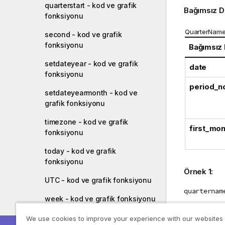
quarterstart - kod ve grafik
Bağımsız D
fonksiyonu
QuarterName 
second - kod ve grafik
fonksiyonu
Bağımsız
setdateyear - kod ve grafik
date
fonksiyonu
period_n
setdateyearmonth - kod ve
grafik fonksiyonu
timezone - kod ve grafik
first_mon
fonksiyonu
today - kod ve grafik
fonksiyonu
Örnek 1:
UTC - kod ve grafik fonksiyonu
quarternam
week - kod ve grafik fonksiyonu
Oct-Dec 20
weekday - kod ve grafik
We use cookies to improve your experience with our websites