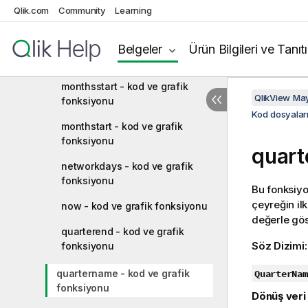
monthsend - kod ve grafik
Qlik.com
Community
Learning
fonksiyonu
monthsname - kod ve grafik
Belgeler
Ürün Bilgileri ve Tanıt
fonksiyonu
monthsstart - kod ve grafik
QlikView Ma
fonksiyonu
Kod dosyaları
monthstart - kod ve grafik
fonksiyonu
quart
networkdays - kod ve grafik
fonksiyonu
Bu fonksiyo
çeyreğin il
now - kod ve grafik fonksiyonu
değerle gös
quarterend - kod ve grafik
Söz Dizimi
fonksiyonu
quartername - kod ve grafik
QuarterNam
fonksiyonu
Dönüş veri 