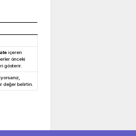
ate
içeren
erler önceki
i gösterir.
iyorsanız,
r değer belirtin.