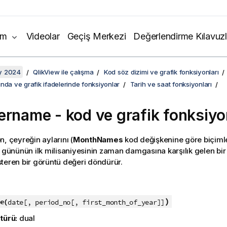
ım
Videolar
Geçiş Merkezi
Değerlendirme Kılavuzl
y 2024
QlikView ile çalışma
Kod söz dizimi ve grafik fonksiyonları
nda ve grafik ifadelerinde fonksiyonlar
Tarih ve saat fonksiyonları
ername - kod ve grafik fonksiy
n, çeyreğin aylarını (
MonthNames
kod değişkenine göre biçimlen
k gününün ilk milisaniyesinin zaman damgasına karşılık gelen bir
teren bir görüntü değeri döndürür.
:
)
e(
date[, period_no[, first_month_of_year]]
türü:
dual