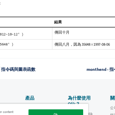
：
結果
傳回十月
012-10-12' )
5648' )
傳回八月，因為 35648 = 1997-08-06
題
e - 指令碼與圖表函數
monthend 
產品
為什麼使用
關
Qlik？
資料整合和品質
影片
公
er content
為什麼使用 Qlik
Ok
oper
領