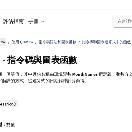
評估指南
手冊
024
使用 QlikView
指令碼語法和圖表函數
指令碼和圖表運算式中的函數
th - 指令碼與圖表函數
回一個雙值，其中月份名稱由環境變數
MonthNames
所定義，整數介於 1
字解譯的方式，從運算式的日期解譯計算而得。
)
ession
型：
雙值