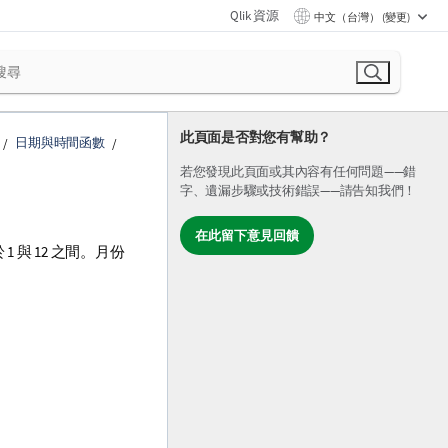
Qlik 資源
中文（台灣） (變更)
此頁面是否對您有幫助？
日期與時間函數
若您發現此頁面或其內容有任何問題——錯
字、遺漏步驟或技術錯誤——請告知我們！
在此留下意見回饋
 與 12 之間。月份