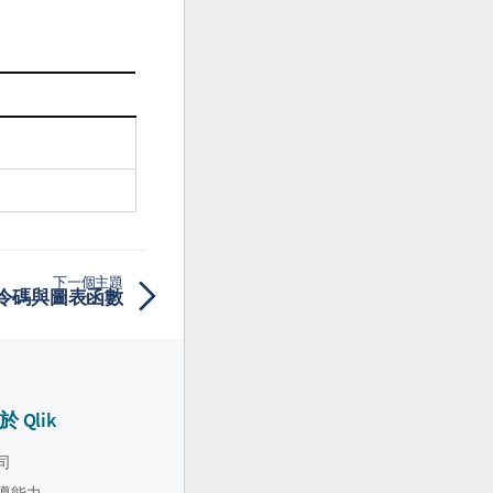
下一個主題
- 指令碼與圖表函數
於 Qlik
司
導能力