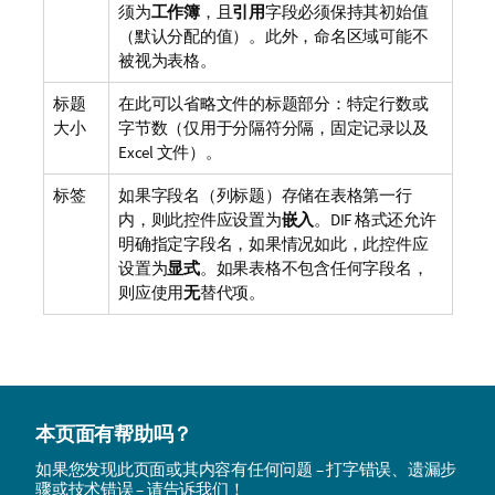
须为
工作簿
，且
引用
字段必须保持其初始值
（默认分配的值）。此外，命名区域可能不
被视为表格。
标题
在此可以省略文件的标题部分：特定行数或
大小
字节数（仅用于分隔符分隔，固定记录以及
Excel 文件）。
标签
如果字段名（列标题）存储在表格第一行
内，则此控件应设置为
嵌入
。DIF 格式还允许
明确指定字段名，如果情况如此，此控件应
设置为
显式
。如果表格不包含任何字段名，
则应使用
无
替代项。
本页面有帮助吗？
如果您发现此页面或其内容有任何问题 – 打字错误、遗漏步
骤或技术错误 – 请告诉我们！