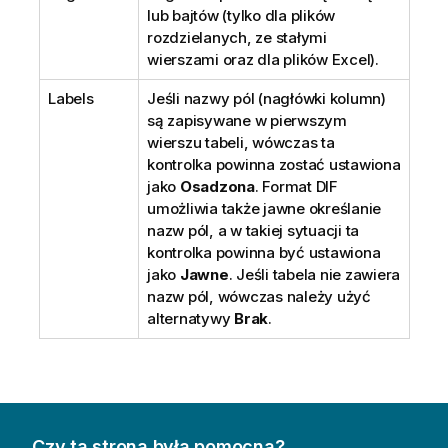
lub bajtów (tylko dla plików
rozdzielanych, ze stałymi
wierszami oraz dla plików Excel).
Labels
Jeśli nazwy pól (nagłówki kolumn)
są zapisywane w pierwszym
wierszu tabeli, wówczas ta
kontrolka powinna zostać ustawiona
jako
Osadzona
. Format DIF
umożliwia także jawne określanie
nazw pól, a w takiej sytuacji ta
kontrolka powinna być ustawiona
jako
Jawne
. Jeśli tabela nie zawiera
nazw pól, wówczas należy użyć
alternatywy
Brak
.
Czy ta strona była pomocna?