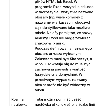
plików HTML lub Excel. W
programie Excel wszystkie arkusze
w skoroszycie i wszystkie nazwane
obszary (np. wiele komórek z
nazwami) w arkuszach roboczych
są zidentyfikowane jako możliwe
tabele. Należy pamiętać, że nazwy
arkuszy Excel nie mogą zawierać
znaków &, > ani <.
Podczas definiowania nazwanego
obszaru arkusza wybranym
Zakresem
musi być
Skoroszyt
, a
w polu
Odwołuje się do
musi być
zachowana pierwotna wartość
(przydzielona domyślnie). W
przeciwnym wypadku nazwany
obszar może nie być widoczny w
tabeli.
Rozmiar
Tutaj można pominąć część
nagłówka
nagłówka pliku: określoną liczbę linii