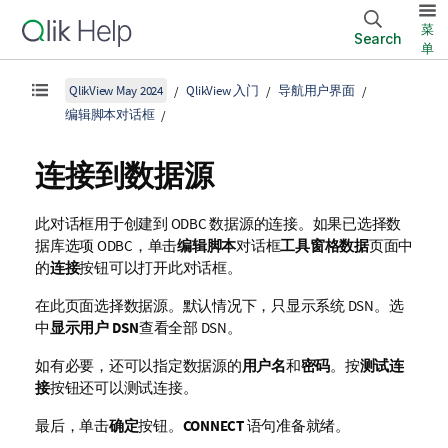
菜
Search
单
QlikView May 2024
QlikView 入门
导航用户界面
编辑脚本对话框
连接到数据源
此对话框用于创建到 ODBC 数据源的连接。如果已选择数
据库选项 ODBC，单击
编辑脚本
对话框
工具窗格
数据
页面中
的
连接
按钮可以打开此对话框。
在此页面选择数据源。默认情况下，只显示系统 DSN。选
中
显示用户 DSN
查看全部 DSN。
如有必要，还可以指定数据源的
用户名
和
密码
。按
测试连
接
按钮还可以测试连接。
最后，单击
确定
按钮。
CONNECT
语句准备就绪。