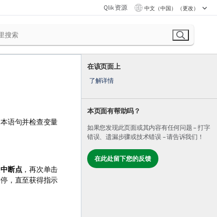
Qlik 资源
中文（中国） （更改）
在该页面上
了解详情
本页面有帮助吗？
脚本语句并检查变量
如果您发现此页面或其内容有任何问题 – 打字
错误、遗漏步骤或技术错误 – 请告诉我们！
在此处留下您的反馈
入
中断点
，再次单击
暂停，直至获得指示