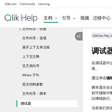
文件向导
Qlik.com
Community
Learning
文件向导：源
文档
引导
视频
迁移中心
文件向导：类型
文件向导：转换
QlikView May 2
文件向导：选项
展开上下文单元格
调试
上下文注释
在调试器中
交叉表向导
值。
Where 子句
通过单击
编
层次结构参数
脚本显示在
则可移除中
文件向导：脚本
以继续执行
调试器
当前执行的