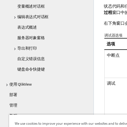
状态代码和
变量概述对话框
过程
窗口中
编辑表达式对话框
右下角窗口
表达式概述
调试器选项
服务器对象窗格
选项
导出和打印
中断点
自定义错误信息
键盘命令快捷键
调试
使用 QlikView
部署
管理
教程
We use cookies to improve your experience with our websites and to deliv
指南