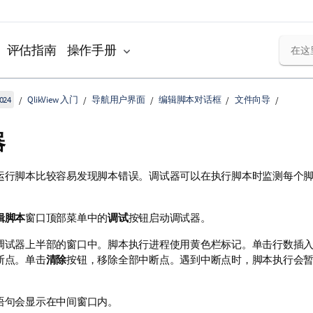
评估指南
操作手册
024
QlikView 入门
导航用户界面
编辑脚本对话框
文件向导
器
运行脚本比较容易发现脚本错误。调试器可以在执行脚本时监测每个
辑脚本
窗口顶部菜单中的
调试
按钮启动调试器。
调试器上半部的窗口中。脚本执行进程使用黄色栏标记。单击行数插
断点。单击
清除
按钮，移除全部中断点。遇到中断点时，脚本执行会
。
语句会显示在中间窗口内。