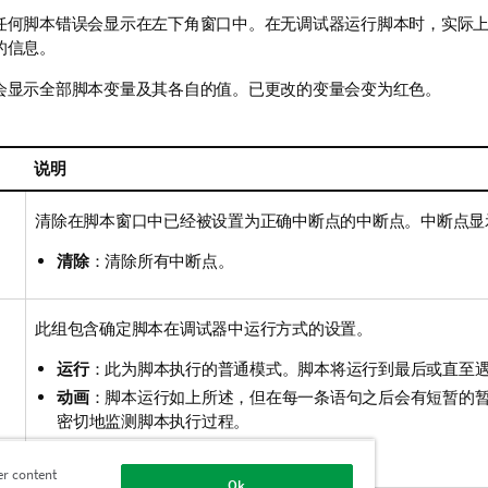
任何脚本错误会显示在左下角窗口中。在无调试器运行脚本时，实际
的信息。
会显示全部脚本变量及其各自的值。已更改的变量会变为红色。
说明
清除在脚本窗口中已经被设置为正确中断点的中断点。中断点显
清除
：清除所有中断点。
此组包含确定脚本在调试器中运行方式的设置。
运行
：此为脚本执行的普通模式。脚本将运行到最后或直至
动画
：脚本运行如上所述，但在每一条语句之后会有短暂的
密切地监测脚本执行过程。
步骤
：这可确保每次执行一条脚本语句。
er content
Ok