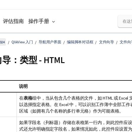
评估指南
操作手册
024
QlikView 入门
导航用户界面
编辑脚本对话框
文件向导
文件向
导：类型 - HTML
说明
在
表格
组中，当从包含几个表格的文件，如 HTML 或 Exce
以选择指定表格。在 Excel 中，可以识别工作薄中全部工
区域（如拥有几个名称的多行单元格）作为可能表格。
如果字段名（列标题）存储在表格第一行内，则此控件应
式还允许明确指定字段名，如果情况如此，此控件应设置