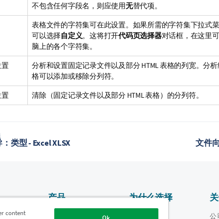
不包含任何字段名，则应使用
无
替代项。
表格文件的字符集可在此设置。如果所需的字符集下拉式
可以选择
自定义
。这将打开
代码页选择器
对话框，在这里
脑上的各个字符集。
位置
分析和设置固定记录文件以及部分 HTML 表格的列宽。分
格可以添加或移除分列符。
位置
清除（固定记录文件以及部分 HTML 表格）的分列符。
题
型 - Excel XLSX
文件向
产品
为什么选择
关
Qlik？
er content
数据集成和质量
视频
公
Ok