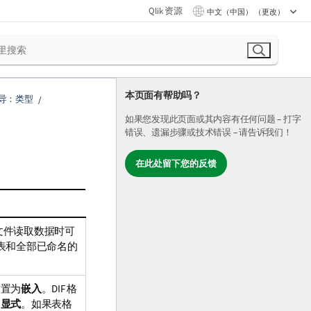
Qlik 资源
中文（中国） （更改）
本页面有帮助吗？
导：类型
如果您发现此页面或其内容有任何问题 – 打字
错误、遗漏步骤或技术错误 – 请告诉我们！
在此处留下您的反馈
l 文件读取数据时可
作表和全部已命名的
设置为
嵌入
。DIF 格
为
显式
。如果表格