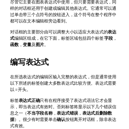
尽管它主要在图表表达式中使用，但只要需要表达式，同
样的对话框还用于创建或编辑其他表达式。它通常可以通
过单击带三个点符号的按钮进入，这个符号在整个程序中
都可以在文本编辑框旁边看到。
对话框的主要部分由可以调整大小以适应大表达式的
表达
式
编辑区组成，在它下面，标签区域包括四个标签
字段
，
函数
，
变量
及
图片
。
编写表达式
在所选表达式的编辑区输入完整的表达式，但是通常使用
以下所述的标签创建大多数表达式比较方便。表达式需要
以
=
开头。
标签
表达式正确
只有在程序接受了表达式语法它才会显
示，即当表达式有效时。否则标签将显示以下几个错误信
息之一（
不当字段名称
，
表达式错误
，
表达式后删除数
据
）。很少有时需要单击
确认
按钮离开对话框，除非表达
式有效。