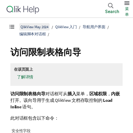
菜
Search
单
QlikView May 2024
QlikView 入门
导航用户界面
编辑脚本对话框
访问限制表格向导
在该页面上
了解详情
访问限制表格向导
对话框可从
插入
菜单，
区域权限
，
内嵌
打开。该向导用于生成 QlikView 文档存取控制的
Load
Inline
语句。
此对话框包含以下命令：
安全性字段