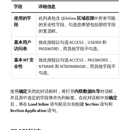
字段
详细信息
使用的字
此列表包含 QlikView
区域权限
中所有可能
段
的安全性字段。勾选您希望包括那些字段
的复选框。
基本用户
按此按钮以勾选 ACCESS，USERID 和
访问表
PASSWORD，而其他字段不勾选。
基本 NT 安
按此按钮以勾选 ACCESS，PASSWORD ，
全性
NTNAME 和 NTDOMAINSID，而其他字段不
勾选。
使用
确定
关闭此对话框时，将打开
内联数据向导
对话框，
并且其中选定的字段将作为列标签。在此对话框中按
确定
后，将在
Load Inline
语句前后分别创建
Section
语句和
Section Application
语句。