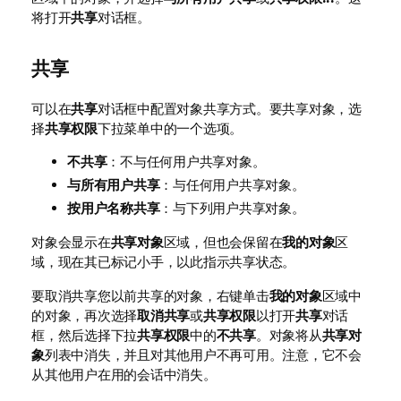
将打开
共享
对话框。
共享
可以在
共享
对话框中配置对象共享方式。要共享对象，选
择
共享权限
下拉菜单中的一个选项。
不共享
：不与任何用户共享对象。
与所有用户共享
：与任何用户共享对象。
按用户名称共享
：与下列用户共享对象。
对象会显示在
共享对象
区域，但也会保留在
我的对象
区
域，现在其已标记小手，以此指示共享状态。
要取消共享您以前共享的对象，右键单击
我的对象
区域中
的对象，再次选择
取消共享
或
共享权限
以打开
共享
对话
框，然后选择下拉
共享权限
中的
不共享
。对象将从
共享对
象
列表中消失，并且对其他用户不再可用。注意，它不会
从其他用户在用的会话中消失。