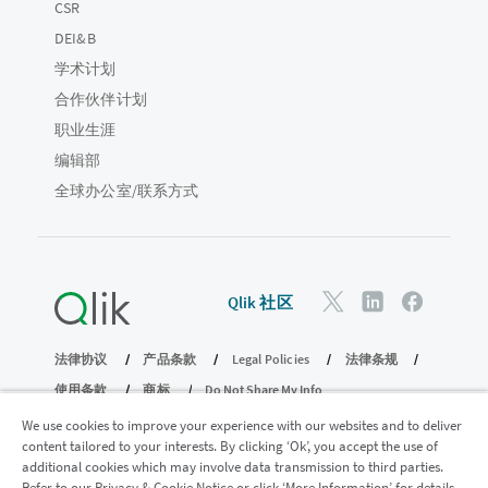
CSR
DEI&B
学术计划
合作伙伴计划
职业生涯
编辑部
全球办公室/联系方式
Qlik 社区
法律协议
产品条款
Legal Policies
法律条规
使用条款
商标
Do Not Share My Info
版权所有 © 1993-2026 QlikTech International AB。保留所有权利。
We use cookies to improve your experience with our websites and to deliver
content tailored to your interests. By clicking ‘Ok’, you accept the use of
additional cookies which may involve data transmission to third parties.
Refer to our Privacy & Cookie Notice or click ‘More Information’ for details