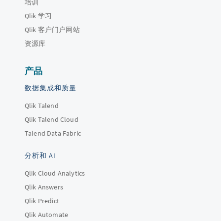
培训
Qlik 学习
Qlik 客户门户网站
资源库
产品
数据集成和质量
Qlik Talend
Qlik Talend Cloud
Talend Data Fabric
分析和 AI
Qlik Cloud Analytics
Qlik Answers
Qlik Predict
Qlik Automate