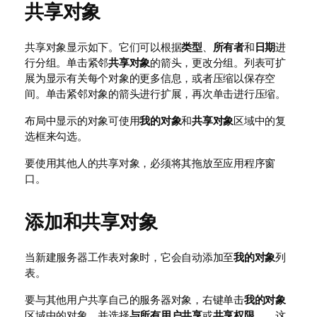
共享对象
共享对象显示如下。它们可以根据
类型
、
所有者
和
日期
进
行分组。单击紧邻
共享对象
的箭头，更改分组。列表可扩
展为显示有关每个对象的更多信息，或者压缩以保存空
间。单击紧邻对象的箭头进行扩展，再次单击进行压缩。
布局中显示的对象可使用
我的对象
和
共享对象
区域中的复
选框来勾选。
要使用其他人的共享对象，必须将其拖放至应用程序窗
口。
添加和共享对象
当新建服务器工作表对象时，它会自动添加至
我的对象
列
表。
要与其他用户共享自己的服务器对象，右键单击
我的对象
区域中的对象，并选择
与所有用户共享
或
共享权限...
。这