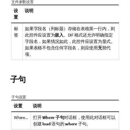
文件参数设置
设
说明
置
标
如果字段名（列标题）存储在表格第一行内，则
签
此控件应设置为
嵌入
。DIF 格式还允许明确指定
字段名，如果情况如此，此控件应设置为显式。
如果表格不包含任何字段名，则应使用
无
替代
项。
子句
子句设置
设置
说明
Where...
打开
Where 子句
对话框，使用此对话框可以
创建
load
语句的
where
子句。