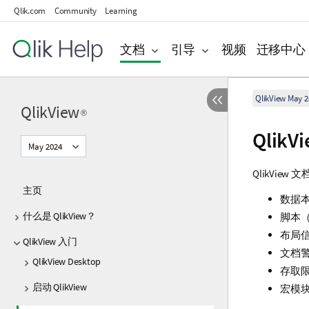
Qlik.com
Community
Learning
文档
引导
视频
迁移中心
QlikView May 2
QlikView
®
QlikV
May 2024
QlikVi
主页
数据
什么是 QlikView？
脚本（
布局
QlikView 入门
文档
QlikView Desktop
存取
启动 QlikView
宏模