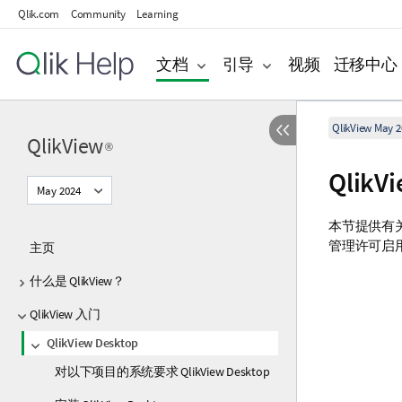
Qlik.com
Community
Learning
文档
引导
视频
迁移中心
QlikView May 2
QlikView
®
QlikV
May 2024
本节提供有
管理许可启用
主页
什么是 QlikView？
QlikView 入门
QlikView Desktop
对以下项目的系统要求 QlikView Desktop