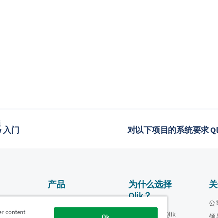
题
ew 入门
对以下项目的系统要求 QlikV
产品
为什么选择
关
Qlik？
数据集成和质量
视频
公
er content
为什么选择 Qlik
oper
领
Ok