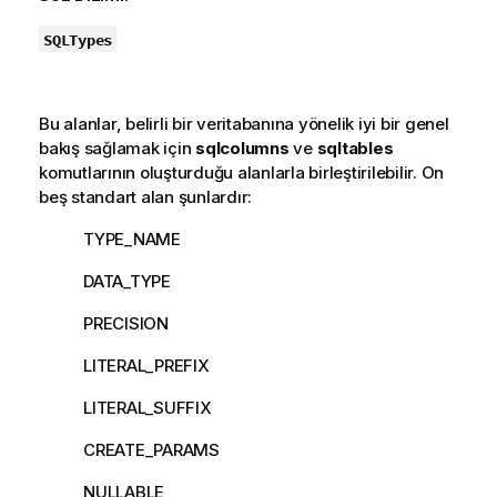
SQLTypes
Bu alanlar, belirli bir veritabanına yönelik iyi bir genel
bakış sağlamak için
sqlcolumns
ve
sqltables
komutlarının oluşturduğu alanlarla birleştirilebilir. On
beş standart alan şunlardır:
TYPE_NAME
DATA_TYPE
PRECISION
LITERAL_PREFIX
LITERAL_SUFFIX
CREATE_PARAMS
NULLABLE