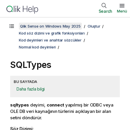
Search
Menü
Qlik Sense on Windows May 2025
Oluştur
Kod söz dizimi ve grafik fonksiyonları
Kod deyimleri ve anahtar sözcükler
Normal kod deyimleri
SQLTypes
BU SAYFADA
Daha fazla bilgi
sqltypes
deyimi,
connect
yapılmış bir
ODBC
veya
OLE DB
veri kaynağının türlerini açıklayan bir alan
setini döndürür.
Söz Dizimi: