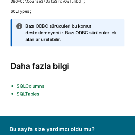
DBQ=C:\Course3\DataSrc\QWT.mbd';
SQLTypes;
B
Bazı
ODBC
sürücüleri bu komut
i
desteklemeyebilir. Bazı
ODBC
sürücüleri ek
l
alanlar üretebilir.
g
i
n
Daha fazla bilgi
o
t
u
SQLColumns
SQLTables
Bu sayfa size yardımcı oldu mu?