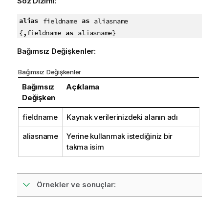
Söz Dizimi:
alias
as
fieldname
aliasname
,
as
{
fieldname
aliasname}
Bağımsız Değişkenler:
Bağımsız Değişkenler
Bağımsız
Açıklama
Değişken
fieldname
Kaynak verilerinizdeki alanın adı
aliasname
Yerine kullanmak istediğiniz bir
takma isim
Örnekler ve sonuçlar: