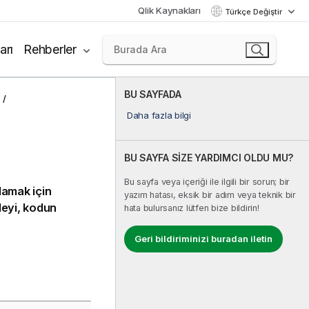
Qlik Kaynakları
Türkçe Değiştir
arı
Rehberler
BU SAYFADA
Daha fazla bilgi
BU SAYFA SİZE YARDIMCI OLDU MU?
Bu sayfa veya içeriği ile ilgili bir sorun; bir
lamak için
yazım hatası, eksik bir adım veya teknik bir
deyi, kodun
hata bulursanız lütfen bize bildirin!
Geri bildiriminizi buradan iletin