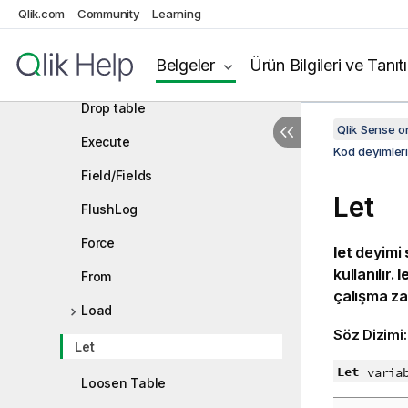
Directory
Qlik.com
Community
Learning
Disconnect
Belgeler
Ürün Bilgileri ve Tanıt
Drop
Drop table
Qlik Sense 
Execute
Kod deyimler
Field/Fields
Let
FlushLog
Force
let
deyimi
kullanılır.
l
From
çalışma z
Load
Söz Dizimi
Let
Let
varia
Loosen Table