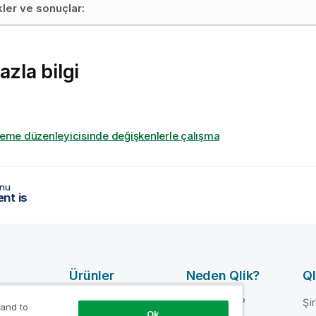
ler ve sonuçlar:
azla bilgi
leme düzenleyicisinde değişkenlerle çalışma
onu
nt is
Ürünler
Neden Qlik?
Ql
arı
VERI
Neden Qlik?
Şi
 and to
ENTEGRASYONU
Ok