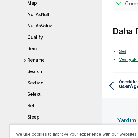
Map
Örnek
NullAsNull
NullAsValue
Daha f
Qualify
Rem
Set
Veri yük
Rename
Search
Önceki k
Section
userAge
Select
Set
Sleep
Yardım
Kaynakl
SQL
We use cookies to improve your experience with our websites