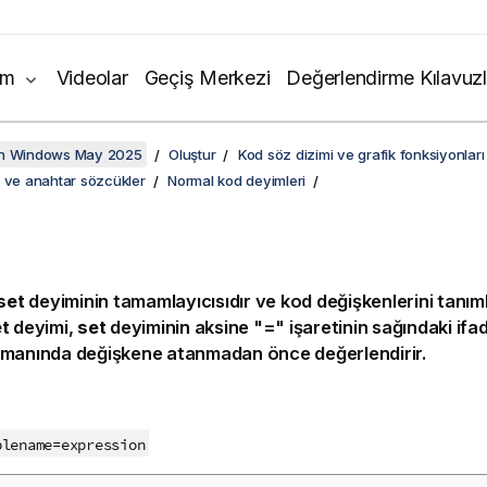
ım
Videolar
Geçiş Merkezi
Değerlendirme Kılavuzl
on Windows May 2025
Oluştur
Kod söz dizimi ve grafik fonksiyonları
i ve anahtar sözcükler
Normal kod deyimleri
set
deyiminin tamamlayıcısıdır ve kod değişkenlerini tanım
et
deyimi,
set
deyiminin aksine "=" işaretinin sağındaki ifa
amanında değişkene atanmadan önce değerlendirir.
:
blename
=
expression