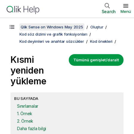
Search
Menü
Qlik Sense on Windows May 2025
Oluştur
Kod söz dizimi ve grafik fonksiyonları
Kod deyimleri ve anahtar sözcükler
Kod önekleri
Kısmi
Tümünü genişlet/daralt
yeniden
yükleme
BU SAYFADA
Sınırlamalar
1. Örnek
2. Örnek
Daha fazla bilgi