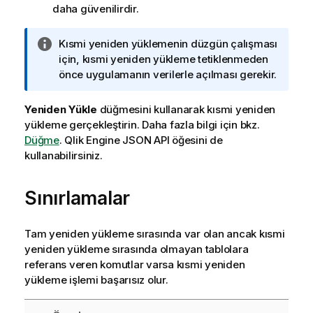
daha güvenilirdir.
B
Kısmi yeniden yüklemenin düzgün çalışması
i
için, kısmi yeniden yükleme tetiklenmeden
l
önce uygulamanın verilerle açılması gerekir.
g
i
Yeniden Yükle
düğmesini kullanarak kısmi yeniden
n
yükleme gerçekleştirin.
Daha fazla bilgi için bkz.
o
Düğme
.
Qlik Engine JSON API
öğesini de
t
kullanabilirsiniz.
u
Sınırlamalar
Tam yeniden yükleme sırasında var olan ancak kısmi
yeniden yükleme sırasında olmayan tablolara
referans veren komutlar varsa kısmi yeniden
yükleme işlemi başarısız olur.