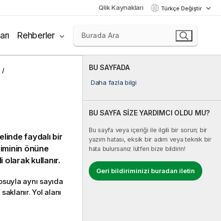
Qlik Kaynakları
Türkçe Değiştir
arı
Rehberler
BU SAYFADA
Daha fazla bilgi
BU SAYFA SİZE YARDIMCI OLDU MU?
Bu sayfa veya içeriği ile ilgili bir sorun; bir
linde faydalı bir
yazım hatası, eksik bir adım veya teknik bir
iminin önüne
hata bulursanız lütfen bize bildirin!
olarak kullanır.
Geri bildiriminizi buradan iletin
losuyla aynı sayıda
saklanır. Yol alanı