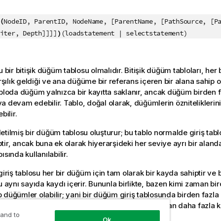
:
(
NodeID, ParentID, NodeName, [ParentName, [PathSource, [P
)
iter, Depth]]]]
(loadstatement | selectstatement)
u bir bitişik düğüm tablosu olmalıdır. Bitişik düğüm tabloları, her 
ılık geldiği ve ana düğüme bir referans içeren bir alana sahip ol
abloda düğüm yalnızca bir kayıtta saklanır, ancak düğüm birden f
a devam edebilir. Tablo, doğal olarak, düğümlerin özniteliklerin
bilir.
etilmiş bir düğüm tablosu oluşturur; bu tablo normalde giriş tab
ir, ancak buna ek olarak hiyerarşideki her seviye ayrı bir alanda 
ısında kullanılabilir.
 giriş tablosu her bir düğüm için tam olarak bir kayda sahiptir ve
su aynı sayıda kaydı içerir. Bununla birlikte, bazen kimi zaman bi
 düğümler olabilir; yani bir düğüm giriş tablosunda birden fazla 
durum söz konusuysa, çıkış tablosu giriş tablosundan daha fazla ka
 and to
Ok