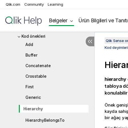
Qlik.com
Community
Learning
Kod söz dizimine genel bakış
Kod deyimleri ve anahtar sözcükler
Belgeler
Ürün Bilgileri ve Tanıt
Kod kontrol ifadeleri
Kod önekleri
Qlik Sense 
Add
Kod deyimler
Buffer
Hiera
Concatenate
Crosstable
hierarchy
tabloya dö
First
konulabili
Generic
Önek genişl
Hierarchy
kayda sahipt
bir ağaç yap
HierarchyBelongsTo