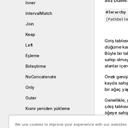
Söz Dizimi
Inner
Hierarchy 
IntervalMatch
[PathDelim
Join
Keep
Giriş tablos
Left
düğüme karş
Böyle bir t
Eşleme
sahip olmay
alanlar içere
Birleştirme
Önek genişl
NoConcatenate
kayda sahipt
Only
bir ağaç yap
Outer
Genellikle,
çıkış tablo
Kısmi yeniden yükleme
öğeye sahip
edilir. Bu 
Replace
We use cookies to improve your experience with our websites