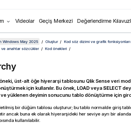
ım
Videolar
Geçiş Merkezi
Değerlendirme Kılavuzl
on Windows May 2025
Oluştur
Kod söz dizimi ve grafik fonksiyonları
i ve anahtar sözcükler
Kod önekleri
rchy
öneki, üst-alt öğe hiyerarşi tablosunu
Qlik Sense
veri mode
nüştürmek için kullanılır. Bu önek,
LOAD
veya
SELECT
dey
r ve yüklenen deyimin sonucunu tablo dönüştürme için girdi 
etilmiş bir düğüm tablosu oluşturur; bu tablo normalde giriş tab
ir ancak buna ek olarak hiyerarşideki her seviye ayrı bir alanda 
ısında kullanılabilir.