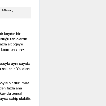
athName,
bir kaydın bir
duğu tablolardır.
azla alt öğeye
i tanımlayan ek
losuyla aynı sayıda
saklanır. Yol alanı
 böyle bir durumda
rden fazla ana
kayıtla temsil
yda sahip olabilir.