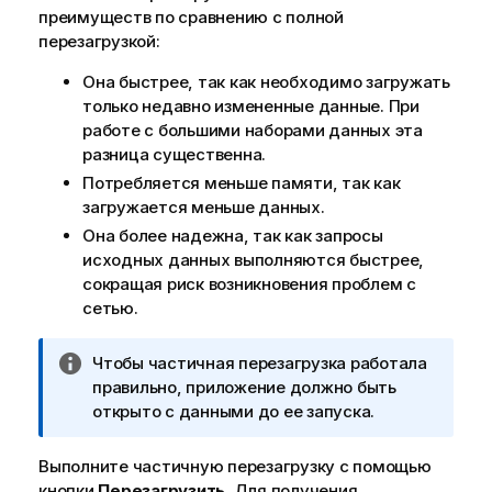
преимуществ по сравнению с полной
перезагрузкой:
Она быстрее, так как необходимо загружать
только недавно измененные данные. При
работе с большими наборами данных эта
разница существенна.
Потребляется меньше памяти, так как
загружается меньше данных.
Она более надежна, так как запросы
исходных данных выполняются быстрее,
сокращая риск возникновения проблем с
сетью.
П
Чтобы частичная перезагрузка работала
р
правильно, приложение должно быть
и
открыто с данными до ее запуска.
м
е
Выполните частичную перезагрузку с помощью
ч
кнопки
Перезагрузить
.
Для получения