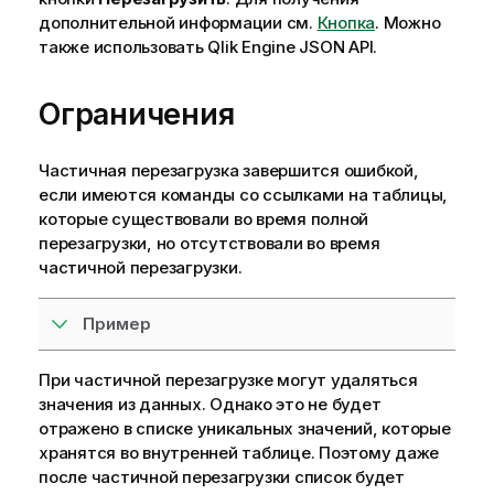
а
дополнительной информации см.
Кнопка
.
Можно
н
также использовать
Qlik Engine JSON API
.
и
е
Ограничения
к
и
н
Частичная перезагрузка завершится ошибкой,
ф
если имеются команды со ссылками на таблицы,
о
которые существовали во время полной
р
перезагрузки, но отсутствовали во время
м
частичной перезагрузки.
а
ц
Пример
и
и
При частичной перезагрузке могут удаляться
значения из данных. Однако это не будет
отражено в списке уникальных значений, которые
хранятся во внутренней таблице. Поэтому даже
после частичной перезагрузки список будет