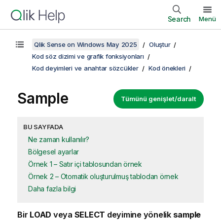
Search
Menü
Qlik Sense on Windows May 2025
Oluştur
Kod söz dizimi ve grafik fonksiyonları
Kod deyimleri ve anahtar sözcükler
Kod önekleri
Sample
Tümünü genişlet/daralt
BU SAYFADA
Ne zaman kullanılır?
Bölgesel ayarlar
Örnek 1 – Satır içi tablosundan örnek
Örnek 2 – Otomatik oluşturulmuş tablodan örnek
Daha fazla bilgi
Bir
LOAD
veya
SELECT
deyimine yönelik
sample