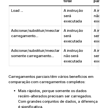
total
parcial
Load ...
A instrução
A instru
será
não ser
executada
executa
Adicionar/substituir/mesclar
A instrução
A instru
carregamento...
será
será
executada
executa
Adicionar/substituir/mesclar
A instrução
A instru
somente carregamento...
não será
será
executada
executa
Carregamentos parciais têm vários benefícios em
comparação com carregamentos completos:
Mais rápidos, porque somente os dados
recém-alterados precisam ser carregados.
Com grandes conjuntos de dados, a diferença
é significativa.