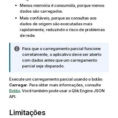
Menos memória é consumida, porque menos
dados são carregados.
Mais confiáveis, porque as consultas aos
dados de origem são executadas mais
rapidamente, reduzindo o risco de problemas
de rede.
N
Para que o carregamento parcial funcione
o
corretamente, o aplicativo deve ser aberto
t
com dados antes que um carregamento
a
parcial seja disparado.
i
n
Execute um carregamento parcial usando o botão
f
Carregar
.
Para obter mais informações, consulte
o
Botão
.
Você também pode usar o
Qlik Engine JSON
r
API
.
m
a
Limitações
t