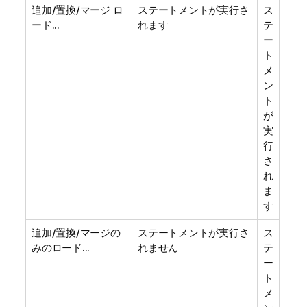
追加/置換/マージ ロ
ステートメントが実行さ
ス
ード...
れます
テ
ー
ト
メ
ン
ト
が
実
行
さ
れ
ま
す
追加/置換/マージの
ステートメントが実行さ
ス
みのロード...
れません
テ
ー
ト
メ