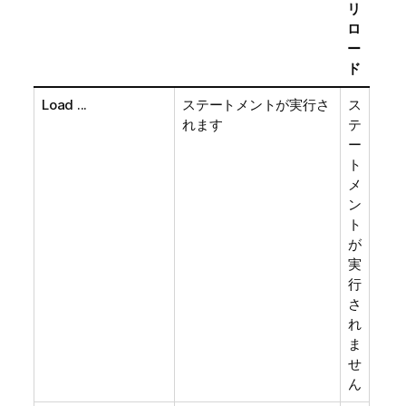
リ
ロ
ー
ド
Load ...
ステートメントが実行さ
ス
れます
テ
ー
ト
メ
ン
ト
が
実
行
さ
れ
ま
せ
ん