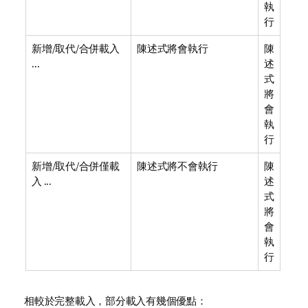
執
行
新增/取代/合併載入
陳述式將會執行
陳
...
述
式
將
會
執
行
新增/取代/合併僅載
陳述式將不會執行
陳
入 ...
述
式
將
會
執
行
相較於完整載入，部分載入有幾個優點：