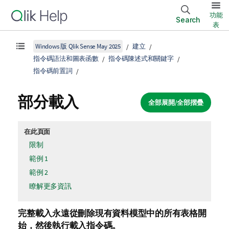
功能
Search
表
Windows 版 Qlik Sense May 2025
建立
指令碼語法和圖表函數
指令碼陳述式和關鍵字
指令碼前置詞
部分載入
全部展開/全部摺疊
在此頁面
限制
範例 1
範例 2
瞭解更多資訊
完整載入永遠從刪除現有資料模型中的所有表格開
始，然後執行載入指令碼。