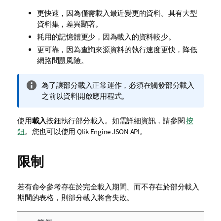
更快速，因為僅需載入最近變更的資料。具有大型
資料集，差異顯著。
耗用的記憶體更少，因為載入的資料較少。
更可靠，因為查詢來源資料的執行速度更快，降低
網路問題風險。
資
為了讓部分載入正常運作，必須在觸發部分載入
訊
之前以資料開啟應用程式。
備
註
使用
載入
按鈕執行部分載入。
如需詳細資訊，請參閱
按
鈕
。
您也可以使用
Qlik Engine JSON API
。
限制
若有命令參考存在於完全載入期間、而不存在於部分載入
期間的表格，則部分載入將會失敗。