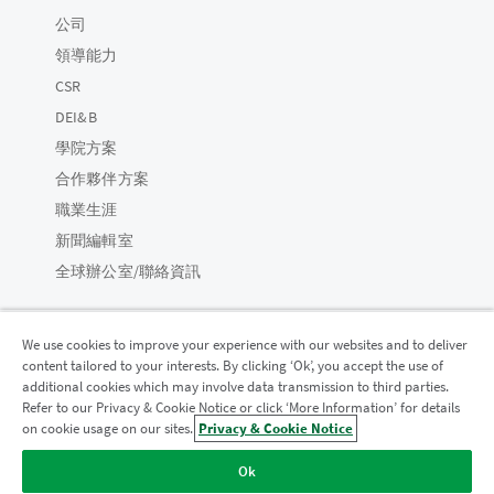
公司
領導能力
CSR
DEI&B
學院方案
合作夥伴方案
職業生涯
新聞編輯室
全球辦公室/聯絡資訊
We use cookies to improve your experience with our websites and to deliver
content tailored to your interests. By clicking ‘Ok’, you accept the use of
Qlik 社群
additional cookies which may involve data transmission to third parties.
Refer to our Privacy & Cookie Notice or click ‘More Information’ for details
on cookie usage on our sites.
Privacy & Cookie Notice
法律合約
產品條款
Legal Policies
法律條規
Ok
使用條款
商標
Do Not Share My Info