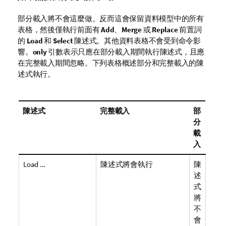
部分載入將不會這麼做。反而這會保留資料模型中的所有
表格，然後僅執行前面有
Add
、
Merge
或
Replace
前置詞
的
Load
和
Select
陳述式。其他資料表格不會受到命令影
響。
only
引數表示只應在部分載入期間執行陳述式，且應
在完整載入期間忽略。下列表格概述部分和完整載入的陳
述式執行。
陳述式
完整載入
部
分
載
入
Load ...
陳述式將會執行
陳
述
式
將
不
會