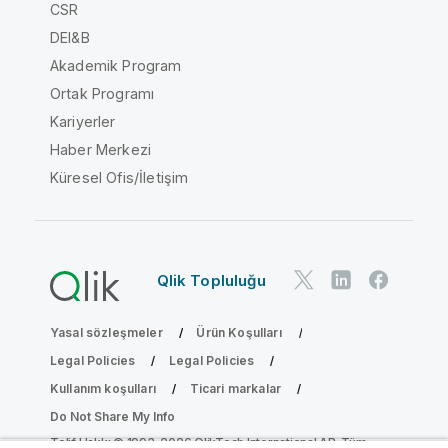
CSR
DEI&B
Akademik Program
Ortak Programı
Kariyerler
Haber Merkezi
Küresel Ofis/İletişim
Qlik Topluluğu
Yasal sözleşmeler
Ürün Koşulları
Legal Policies
Legal Policies
Kullanım koşulları
Ticari markalar
Do Not Share My Info
Telif Hakkı © 1993-2026 QlikTech International AB. Tüm