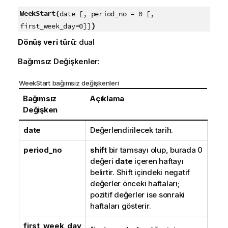
WeekStart(
date [, period_no = 0 [,
)
first_week_day=0]]
Dönüş veri türü:
dual
Bağımsız Değişkenler:
WeekStart bağımsız değişkenleri
Bağımsız
Açıklama
Değişken
date
Değerlendirilecek tarih.
period_no
shift
bir tamsayı olup, burada 0
değeri
date
içeren haftayı
belirtir. Shift içindeki negatif
değerler önceki haftaları;
pozitif değerler ise sonraki
haftaları gösterir.
first_week_day