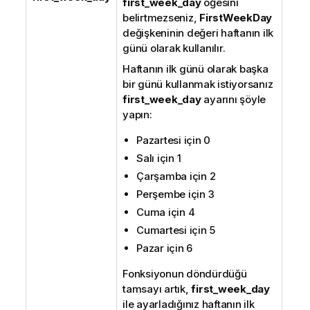
first_week_day
öğesini
belirtmezseniz,
FirstWeekDay
değişkeninin değeri haftanın ilk
günü olarak kullanılır.
Haftanın ilk günü olarak başka
bir günü kullanmak istiyorsanız
first_week_day
ayarını şöyle
yapın:
Pazartesi için 0
Salı için 1
Çarşamba için 2
Perşembe için 3
Cuma için 4
Cumartesi için 5
Pazar için 6
Fonksiyonun döndürdüğü
tamsayı artık,
first_week_day
ile ayarladığınız haftanın ilk