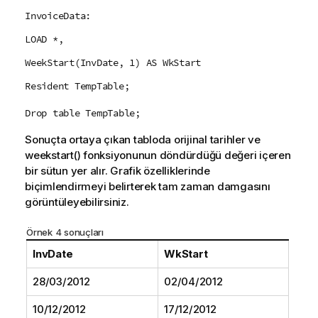
InvoiceData:
LOAD *,
WeekStart(InvDate, 1) AS WkStart
Resident TempTable;
Drop table TempTable;
Sonuçta ortaya çıkan tabloda orijinal tarihler ve
weekstart()
fonksiyonunun döndürdüğü değeri içeren
bir sütun yer alır. Grafik özelliklerinde
biçimlendirmeyi belirterek tam zaman damgasını
görüntüleyebilirsiniz.
Örnek 4 sonuçları
InvDate
WkStart
28/03/2012
02/04/2012
10/12/2012
17/12/2012