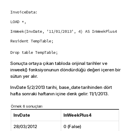
InvoiceData:
LOAD *,
InWeek(InvDate, '11/01/2013', 4) AS InWeekPlus4
Resident TempTable;
Drop table TempTable;
Sonuçta ortaya çıkan tabloda orijinal tarihler ve
inweek()
fonksiyonunun döndürdüğü değeri içeren bir
sütun yer alır.
InvDate
5/2/2013
tarihi,
base_date
tarihinden dört
hafta sonraki haftanın içine denk gelir:
11/1/2013
.
Örnek 6 sonuçları
InvDate
InWeekPlus4
28/03/2012
0 (False)