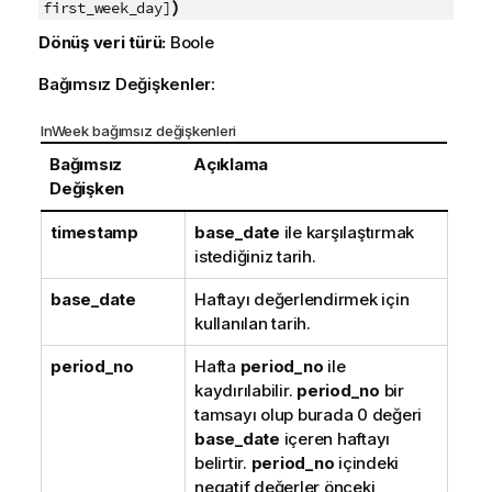
)
first_week_day]
Dönüş veri türü:
Boole
Bağımsız Değişkenler:
InWeek bağımsız değişkenleri
Bağımsız
Açıklama
Değişken
timestamp
base_date
ile karşılaştırmak
istediğiniz tarih.
base_date
Haftayı değerlendirmek için
kullanılan tarih.
period_no
Hafta
period_no
ile
kaydırılabilir.
period_no
bir
tamsayı olup burada 0 değeri
base_date
içeren haftayı
belirtir.
period_no
içindeki
negatif değerler önceki