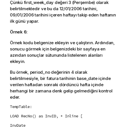
Çünkü
first_week_day
değeri
3
(Perşembe) olarak
belirtilmektedir ve bu da
12/01/2006
tarihini,
09/01/2006
tarihini içeren haftayı takip eden haftanın
ilk günü yapar.
Örnek 6:
Örnek kodu belgenize ekleyin ve çalıştırın. Ardından,
sonucu görmek için belgenizdeki bir sayfaya en
azından sonuçlar sütununda listelenen alanları
ekleyin.
Bu örnek,
period_no
değerinin 4 olarak
belirtilmesiyle, bir fatura tarihinin
base_date
içinde
verilen haftadan sonraki dördüncü hafta içinde
herhangi bir zamana denk gelip gelmediğini kontrol
eder.
TempTable:
LOAD RecNo() as InvID, * Inline [
InvDate