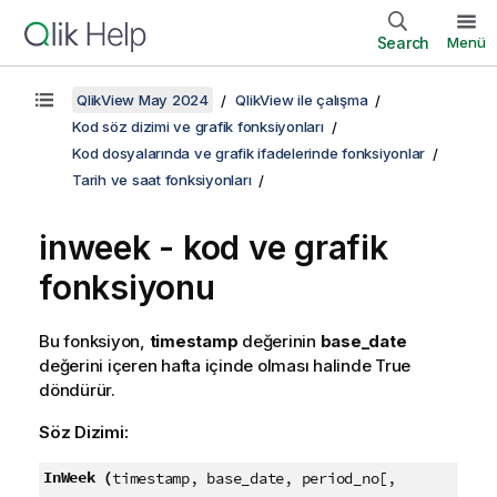
Search
Menü
QlikView May 2024
QlikView ile çalışma
Kod söz dizimi ve grafik fonksiyonları
Kod dosyalarında ve grafik ifadelerinde fonksiyonlar
Tarih ve saat fonksiyonları
inweek - kod ve grafik
fonksiyonu
Bu fonksiyon,
timestamp
değerinin
base_date
değerini içeren hafta içinde olması halinde
True
döndürür.
Söz Dizimi:
InWeek (
timestamp, base_date, period_no[,