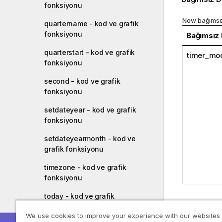
fonksiyonu
Now bağımsız
quartername - kod ve grafik
fonksiyonu
Bağımsız
quarterstart - kod ve grafik
timer_mo
fonksiyonu
second - kod ve grafik
fonksiyonu
setdateyear - kod ve grafik
fonksiyonu
setdateyearmonth - kod ve
grafik fonksiyonu
timezone - kod ve grafik
fonksiyonu
today - kod ve grafik
Örnekler v
fonksiyonu
We use cookies to improve your experience with our websites