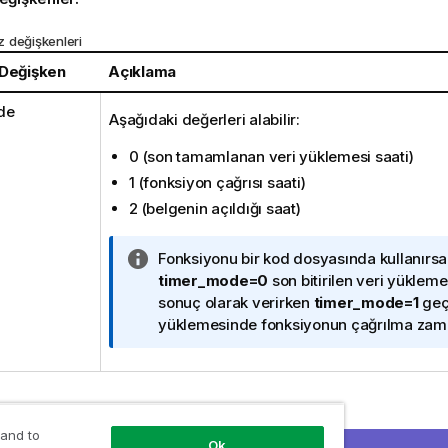
 değişkenleri
 Değişken
Açıklama
de
Aşağıdaki değerleri alabilir:
0 (son tamamlanan veri yüklemesi saati)
1 (fonksiyon çağrısı saati)
2 (belgenin açıldığı saat)
B
Fonksiyonu bir kod dosyasında kullanırsa
i
timer_mode=0
son bitirilen veri yüklem
l
sonuç olarak verirken
timer_mode=1
geçe
g
yüklemesinde fonksiyonun çağrılma zaman
i
n
o
t
e sonuçlar:
u
 and to
Ok