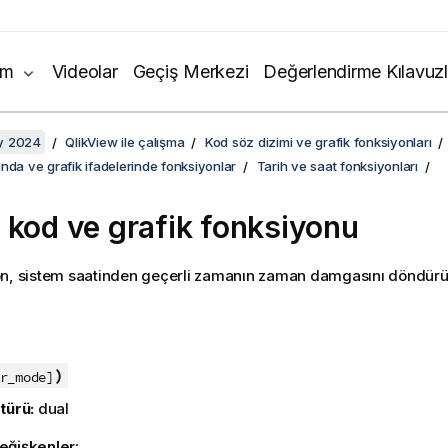
ım
Videolar
Geçiş Merkezi
Değerlendirme Kılavuzl
y 2024
QlikView ile çalışma
Kod söz dizimi ve grafik fonksiyonları
nda ve grafik ifadelerinde fonksiyonlar
Tarih ve saat fonksiyonları
 kod ve grafik fonksiyonu
n, sistem saatinden geçerli zamanın zaman damgasını döndürür
:
)
r_mode]
türü:
dual
eğişkenler: