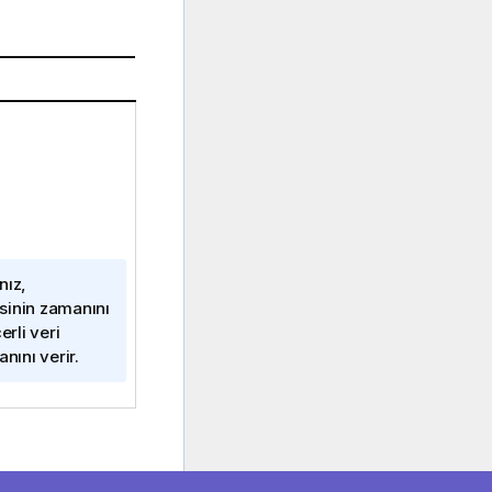
nız,
esinin zamanını
rli veri
ını verir.