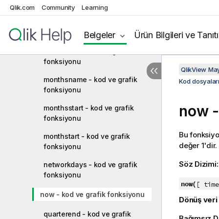
fonksiyonu
Qlik.com
Community
Learning
monthname - kod ve grafik
fonksiyonu
Belgeler
Ürün Bilgileri ve Tanıt
monthsend - kod ve grafik
fonksiyonu
QlikView Ma
monthsname - kod ve grafik
Kod dosyaları
fonksiyonu
now -
monthsstart - kod ve grafik
fonksiyonu
Bu fonksiyo
monthstart - kod ve grafik
değer 1'dir.
fonksiyonu
Söz Dizimi
networkdays - kod ve grafik
fonksiyonu
now(
[ time
now - kod ve grafik fonksiyonu
Dönüş veri 
quarterend - kod ve grafik
Bağımsız D