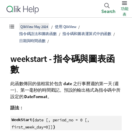
功能
Search
表
QlikView May 2024
使用 QlikView
指令碼語法和圖表函數
指令碼和圖表運算式中的函數
日期與時間函數
weekstart - 指令碼與圖表函
數
此函數傳回的值相當於包含
date
之行事曆週的第一天 (週
一)、第一毫秒的時間戳記。預設的輸出格式為指令碼中所
設定的
DateFormat
。
語法：
WeekStart(
date [, period_no = 0 [,
)
first_week_day=0]]