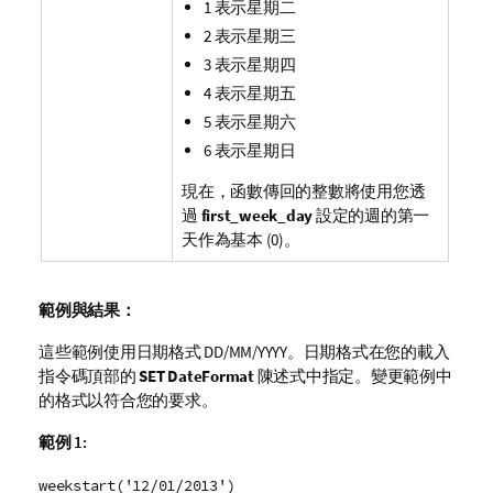
1 表示星期二
2 表示星期三
3 表示星期四
4 表示星期五
5 表示星期六
6 表示星期日
現在，函數傳回的整數將使用您透
過
first_week_day
設定的週的第一
天作為基本 (0)。
範例與結果：
這些範例使用日期格式 DD/MM/YYYY。日期格式在您的載入
指令碼頂部的
SET DateFormat
陳述式中指定。變更範例中
的格式以符合您的要求。
範例 1:
weekstart('12/01/2013')