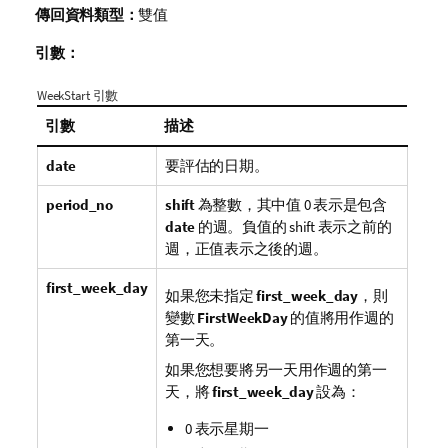
傳回資料類型：
雙值
引數：
WeekStart 引數
引數
描述
date
要評估的日期。
period_no
shift
為整數，其中值 0 表示是包含
date
的週。負值的 shift 表示之前的
週，正值表示之後的週。
first_week_day
如果您未指定
first_week_day
，則
變數
FirstWeekDay
的值將用作週的
第一天。
如果您想要將另一天用作週的第一
天，將
first_week_day
設為：
0 表示星期一