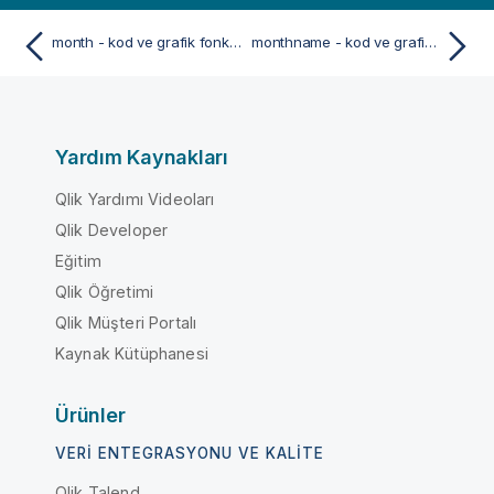
month - kod ve grafik fonksiyonu
monthname - kod ve grafik fonksiyonu
Yardım Kaynakları
Qlik Yardımı Videoları
Qlik Developer
Eğitim
Qlik Öğretimi
Qlik Müşteri Portalı
Kaynak Kütüphanesi
Ürünler
VERI ENTEGRASYONU VE KALITE
Qlik Talend