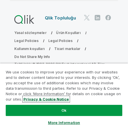
Qlik Topluluğu
Yasal sözleşmeler
Ürün Koşulları
Legal Policies
Legal Policies
Kullanım koşulları
Ticari markalar
Do Not Share My Info
Telif Hakkı © 1993-2026 QlikTech International AB. Tüm
hakları saklıdır.
We use cookies to improve your experience with our websites
and to deliver content tailored to your interests. By clicking ‘Ok’,
you accept the use of additional cookies which may involve
data transmission to third parties. Refer to our Privacy & Cookie
Analiz Modernleştirme Programına katılın
Notice or click ‘More Information’ for details on cookie usage on
our sites.
Privacy & Cookie Notice
Analiz Modernleştirme Programı ile değerli QlikView
uygulamalarınızı ödün vermeden modernleştirin.
Bize
Ok
ulaşmak
ve daha fazla bilgi almak için buraya tıklayın:
ampquestions@qlik.com
More Information