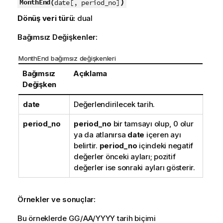
)
MonthEnd(
date[, period_no]
Dönüş veri türü:
dual
Bağımsız Değişkenler:
MonthEnd bağımsız değişkenleri
Bağımsız
Açıklama
Değişken
date
Değerlendirilecek tarih.
period_no
period_no
bir tamsayı olup, 0 olur
ya da atlanırsa
date
içeren ayı
belirtir.
period_no
içindeki negatif
değerler önceki ayları; pozitif
değerler ise sonraki ayları gösterir.
Örnekler ve sonuçlar:
Bu örneklerde GG/AA/YYYY tarih biçimi