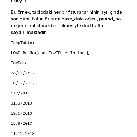
ekleyin.
Bu örnek, tablodaki her bir fatura tarihinin ayı içinde
son günü bulur. Burada
base_date
öğesi,
period_no
değerinin 4 olarak belirtilmesiyle dört hafta
kaydırılmaktadır.
TempTable:
LOAD RecNo() as InvID, * Inline [
InvDate
28/03/2012
10/12/2012
5/2/2013
31/3/2013
19/5/2013
15/9/2013
11/12/2013